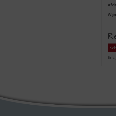
Afd
Wijn
R
Sch
Er z