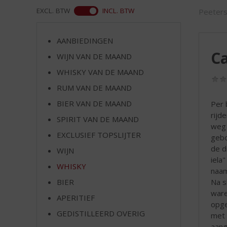
d
ASS
EXCL. BTW
INCL. BTW
Peeter
S
p
r
AANBIEDINGEN
i
Ca
WIJN VAN DE MAAND
n
g
WHISKY VAN DE MAAND
n
RUM VAN DE MAAND
a
a
BIER VAN DE MAAND
Per 
r
rijd
SPIRIT VAN DE MAAND
d
weg 
EXCLUSIEF TOPSLIJTER
e
gebo
n
de di
WIJN
a
iela
WHISKY
v
naam
i
Na s
BIER
g
ware
APERITIEF
a
opge
t
GEDISTILLEERD OVERIG
met 
i
aang