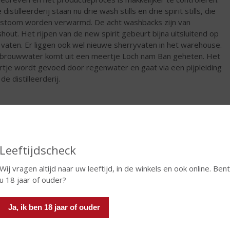
 distilleerderij staan nu drie wash stills en drie spirit stills, die
stoom worden verwarmd. De acht washbacks zijn van
kshout. Het rijpen van de new spirit gebeurt bijna uitsluitend op
ll vaten. Er liggen ook wel nieuwe sherryvaten in het warehouse.
brouwwater komt uit een meertje Loch nam Ban geheten. Het
tje wordt gevoed door regenwater en gaat via een pijpleiding
de distilleerderij.
€
49,50
Fles
Leeftijdscheck
Wij vragen altijd naar uw leeftijd, in de winkels en ook online. Bent
u 18 jaar of ouder?
Ja, ik ben 18 jaar of ouder
In winkelmand