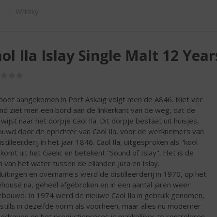
ORTIMENT
s
Whisky
ol Ila Islay Single Malt 12 Year
(0,0
/
5)
boot aangekomen in Port Askaig volgt men de A846. Niet ver
end ziet men een bord aan de linkerkant van de weg, dat de
wijst naar het dorpje Caol Ila. Dit dorpje bestaat uit huisjes,
uwd door de oprichter van Caol Ila, voor de werknemers van
stilleerderij in het jaar 1846. Caol Ila, uitgesproken als "kool
" komt uit het Gaelic en betekent "Sound of Islay". Het is de
 van het water tussen de eilanden Jura en Islay.
luitingen en overname's werd de distilleerderij in 1970, op het
house na, geheel afgebroken en in een aantal jaren weer
bouwd. In 1974 werd de nieuwe Caol Ila in gebruik genomen,
stills in dezelfde vorm als voorheen, maar alles nu moderner
edreven en het productieproces is makkelijker te controleren.