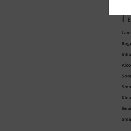
E
Lan
Reg
Inh
Alc
Soo
Sma
Kleu
Geu
Sma