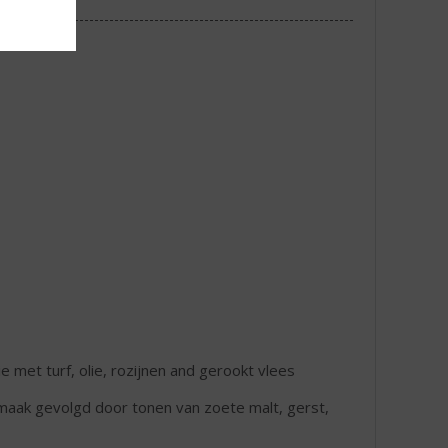
e met turf, olie, rozijnen and gerookt vlees
smaak gevolgd door tonen van zoete malt, gerst,