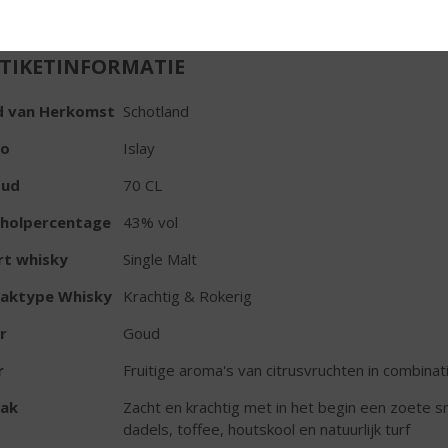
TIKETINFORMATIE
d van Herkomst
Schotland
io
Islay
oud
70 CL
oholpercentage
43% vol
rt whisky
Single Malt
aktype Whisky
Krachtig & Rokerig
r
Goud
r
Fruitige aroma's van citrusvruchten in combinati
ak
Zacht en krachtig met in het begin een zoete 
dadels, toffee, houtskool en natuurlijk turf