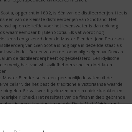
 Scotia, opgericht in 1832, is één van de distilleerderijen. Het is
ns één van de kleinste distilleerderijen van Schotland. Het
anschap en de liefde voor het levenswater is dan ook nog
ds waarneembaar bij Glen Scotia. Elk vat wordt nog
lecteerd en gekeurd door de Master Blender, John Peterson.
stilleerderij van Glen Scotia is nog bijna in dezelfde staat als
het was in de 19e eeuw toen de toenmalige eigenaar Duncan
allum de distilleerderij heeft opgekalefaterd. Een idyllische
 die menig hart van whiskyliefhebbers sneller doet laten
pen.
 Master Blender selecteert persoonlijk de vaten uit de
erve cellar", die het best de traditionele Victoriaanse waarde
spiegelen. Elk vat wordt gekozen om zijn unieke karakter en
onderlijke rijpheid. Het resultaat van de finish in diep gebrande
nvaten, is een uitzonderlijk soepele Single Malt Whisky, met
 en smaak in perfecte harmonie. Gebotteld op de traditionele
er rechtstreeks uit het vat en zonder filtratie waardoor de
iele hout en vanille aroma's versterkt worden door een vol
dige fruitaroma en een mild rokerige nasmaak. Deze prachtige