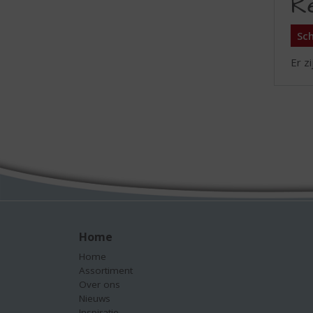
R
Sch
Er z
Home
Home
Assortiment
Over ons
Nieuws
Inspiratie