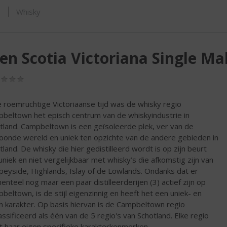
ORTIMENT
s
Whisky
en Scotia Victoriana Single Ma
(0,0
/
5)
e roemruchtige Victoriaanse tijd was de whisky regio
beltown het episch centrum van de whiskyindustrie in
tland. Campbeltown is een geïsoleerde plek, ver van de
onde wereld en uniek ten opzichte van de andere gebieden in
tland. De whisky die hier gedistilleerd wordt is op zijn beurt
uniek en niet vergelijkbaar met whisky’s die afkomstig zijn van
peyside, Highlands, Islay of de Lowlands. Ondanks dat er
nteel nog maar een paar distilleerderijen (3) actief zijn op
beltown, is de stijl eigenzinnig en heeft het een uniek- en
n karakter. Op basis hiervan is de Campbeltown regio
assificeerd als één van de 5 regio's van Schotland. Elke regio
t haar eigen specifieke karakterkenmerken.