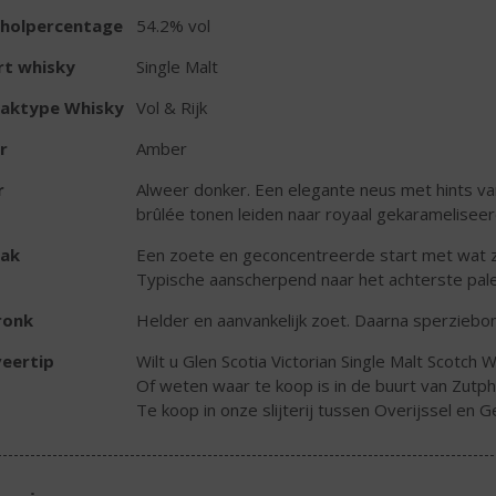
oholpercentage
54.2% vol
rt whisky
Single Malt
aktype Whisky
Vol & Rijk
r
Amber
r
Alweer donker. Een elegante neus met hints va
brûlée tonen leiden naar royaal gekarameliseerd 
ak
Een zoete en geconcentreerde start met wat zw
Typische aanscherpend naar het achterste pal
ronk
Helder en aanvankelijk zoet. Daarna sperzieb
eertip
Wilt u Glen Scotia Victorian Single Malt Scotch 
Of weten waar te koop is in de buurt van Zutp
Te koop in onze slijterij tussen Overijssel en G