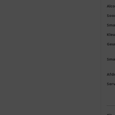
Alc
Soo
Sma
Kleu
Geu
Sma
Afd
Serv