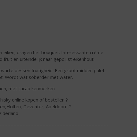
n eiken, dragen het bouquet. Interessante crème
fruit en uiteindelijk naar gepolijst eikenhout.
arte bessen fruitigheid. Een groot midden palet.
et. Wordt wat soberder met water.
onen, met cacao kenmerken.
Whisky online kopen of bestellen ?
hen,Holten, Deventer, Apeldoorn ?
elderland