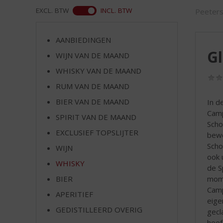
d
ASS
EXCL. BTW
INCL. BTW
Peeter
S
p
r
AANBIEDINGEN
i
Gl
WIJN VAN DE MAAND
n
g
WHISKY VAN DE MAAND
n
RUM VAN DE MAAND
a
a
BIER VAN DE MAAND
In d
r
Camp
SPIRIT VAN DE MAAND
d
Scho
EXCLUSIEF TOPSLIJTER
e
bewo
n
Scho
WIJN
a
ook 
WHISKY
v
de S
i
mome
BIER
g
Camp
APERITIEF
a
eige
t
GEDISTILLEERD OVERIG
gecl
i
heef