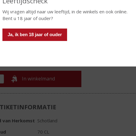
Leeftijdscheck
istof wordt gebotteld op 51,5 o proof.
Wij vragen altijd naar uw leeftijd, in de winkels en ook online.
€
79,00
Bent u 18 jaar of ouder?
Fles
Ja, ik ben 18 jaar of ouder
Huidige voorraad: 0
In winkelmand
TIKETINFORMATIE
d van Herkomst
Schotland
oud
70 CL