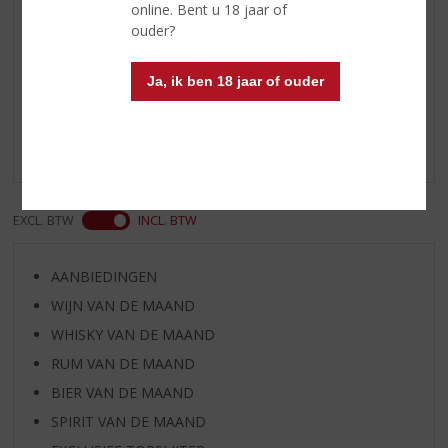
online. Bent u 18 jaar of
ouder?
Reviews
Ja, ik ben 18 jaar of ouder
Schrijf een review
Er zijn nog geen reviews geplaatst voor dit product
EXCL. BTW
INCL. BTW
AANBIEDINGEN
WIJN VAN DE MAAND
WHISKY VAN DE MAAND
RUM VAN DE MAAND
BIER VAN DE MAAND
SPIRIT VAN DE MAAND