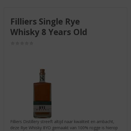
S
p
r
Filliers Single Rye
i
n
Whisky 8 Years Old
g
n
(0,0
a
/
a
5)
r
d
e
n
a
v
i
g
a
t
i
Filliers Distillery streeft altijd naar kwaliteit en ambacht,
e
deze Rye Whisky 8YO gemaakt van 100% rogge is hierop