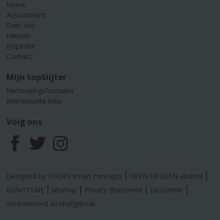
Home
Assortiment
Over ons
Nieuws
Inspiratie
Contact
Mijn topSlijter
Herroepingsformulier
Interessante links
Volg ons
F
T
I
a
w
n
Designed by YOOKY smart concepts
GEEN 18 GEEN alcohol
c
i
s
IDIN/ITSME
sitemap
Privacy Statement
Disclaimer
Verantwoord alcoholgebruik
e
t
t