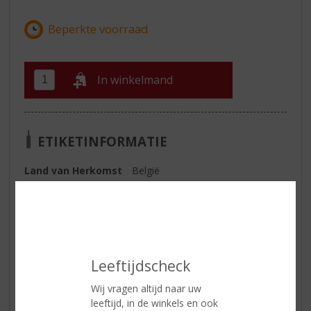
In winkelmand
ETIKETINFORMATIE
Land van Herkomst
België
Inhoud
50 CL
Alcoholpercentage
46.5% vol
Geur
kruidig en prikkelend
Leeftijdscheck
Smaak
vanille, chocolade, licht kruidig en
zwarte peper
Wij vragen altijd naar uw
leeftijd, in de winkels en ook
Afdronk
lang en warm