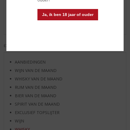
Reviews
Ja, ik ben 18 jaar of ouder
Schrijf een review
Er zijn nog geen reviews geplaatst voor dit product
EXCL. BTW
INCL. BTW
AANBIEDINGEN
WIJN VAN DE MAAND
WHISKY VAN DE MAAND
RUM VAN DE MAAND
BIER VAN DE MAAND
SPIRIT VAN DE MAAND
EXCLUSIEF TOPSLIJTER
WIJN
WHISKY