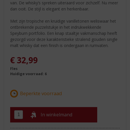
van. De whisky’s spreken uiteraard voor zichzelf. Nu meer
dan ooit. De stijl is elegant en herkenbaar.
Met zijn tropische en kruidige vanilletonen weliswaar het
ontbrekende puzzelstukje in het indrukwekkende
Speyburn portfolio. Een knap staaltje vakmanschap heeft
gezorgd voor deze karakteristieke stralend gouden single
malt whisky dat een finish is ondergaan in rumvaten.
€
32,99
Fles
Huidige voorraad: 6
In winkelmand