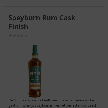
S
p
r
Speyburn Rum Cask
i
n
Finish
g
n
(0,0
a
/
a
5)
r
d
e
n
a
v
i
g
a
t
i
De Schotse Speyside heeft veel moois te bieden als het
e
gaat om whisky. Speyburn is hier het perfecte voorbeeld