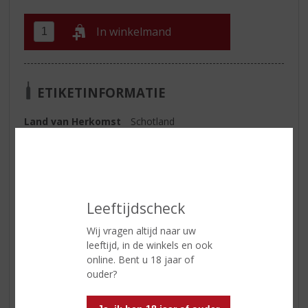
In winkelmand
ETIKETINFORMATIE
Land van Herkomst
Schotland
Inhoud
70 CL
Alcoholpercentage
47% vol
Soort whisky
Single Malt
Leeftijdscheck
Wij vragen altijd naar uw
Reviews
leeftijd, in de winkels en ook
online. Bent u 18 jaar of
ouder?
Schrijf een review
Er zijn nog geen reviews geplaatst voor dit product