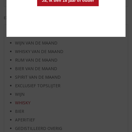
Ja, ik ben 18 jaar of ouder
EXCL. BTW
INCL. BTW
AANBIEDINGEN
WIJN VAN DE MAAND
WHISKY VAN DE MAAND
RUM VAN DE MAAND
BIER VAN DE MAAND
SPIRIT VAN DE MAAND
EXCLUSIEF TOPSLIJTER
WIJN
WHISKY
BIER
APERITIEF
GEDISTILLEERD OVERIG