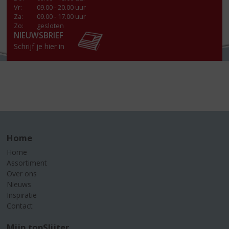
Vr
:
09.00 - 20.00 uur
Za
:
09.00 - 17.00 uur
Zo:
gesloten
NIEUWSBRIEF
Schrijf je hier in
Home
Home
Assortiment
Over ons
Nieuws
Inspiratie
Contact
Mijn topSlijter