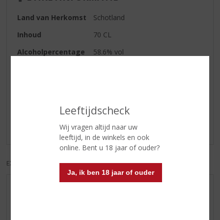
Land van Herkomst
Schotland
Inhoud
70 CL
Alcoholpercentage
58.6% vol
Reviews
Leeftijdscheck
Schrijf een review
Wij vragen altijd naar uw
Er zijn nog geen reviews geplaatst voor dit product
leeftijd, in de winkels en ook
online. Bent u 18 jaar of ouder?
EXCL. BTW
INCL. BTW
Ja, ik ben 18 jaar of ouder
AANBIEDINGEN
WIJN VAN DE MAAND
WHISKY VAN DE MAAND