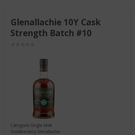
S
p
r
Glenallachie 10Y Cask
i
n
Strength Batch #10
g
n
(0,0
a
/
a
5)
r
d
e
n
a
v
i
g
a
t
i
Categorie Single Malt
e
Distilleerderij Glenallachie