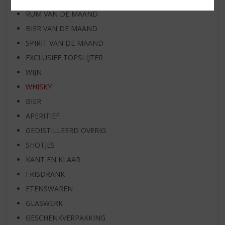
RUM VAN DE MAAND
BIER VAN DE MAAND
SPIRIT VAN DE MAAND
EXCLUSIEF TOPSLIJTER
WIJN
WHISKY
BIER
APERITIEF
GEDISTILLEERD OVERIG
SHOTJES
KANT EN KLAAR
FRISDRANK
ETENSWAREN
GLASWERK
GESCHENKVERPAKKING