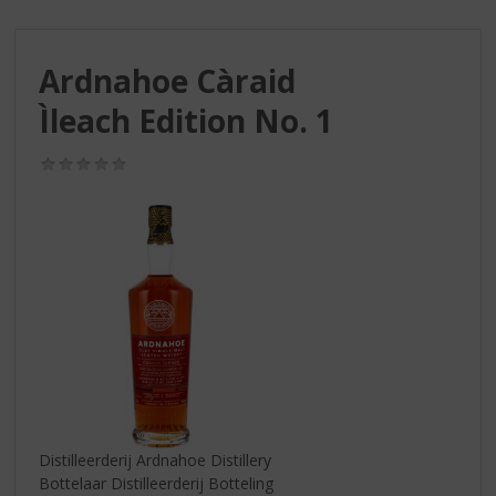
S
p
r
Ardnahoe Càraid
i
n
Ìleach Edition No. 1
g
n
(0,0
a
/
a
5)
r
d
e
n
a
v
i
g
a
t
i
Distilleerderij Ardnahoe Distillery
e
Bottelaar Distilleerderij Botteling