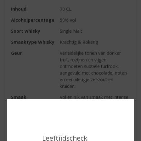
Inhoud
70 CL
Alcoholpercentage
50% vol
Soort whisky
Single Malt
Smaaktype Whisky
Krachtig & Rokerig
Geur
Verleidelijke tonen van donker
fruit, rozijnen en vijgen
ontmoeten subtiele turfrook,
aangevuld met chocolade, noten
en een vleugje zeezout en
kruiden.
Smaak
Vol en rijk van smaak met intense
sherryaroma's van gedroogd fruit,
karamel en pure chocolade,
gevolgd door kruidige turfrook,
eikenhoutkruiden en een zilte
zeetoets.
Leeftijdscheck