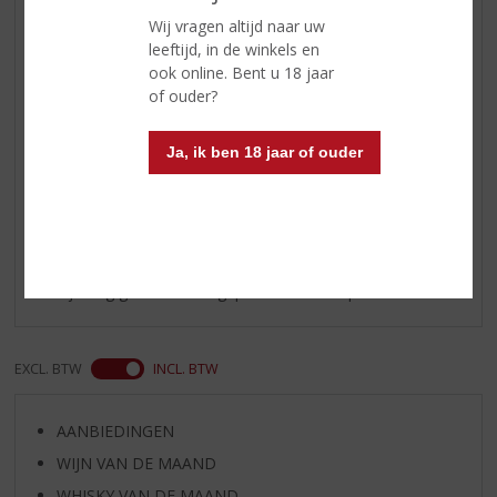
Afdronk
Een lange, warme afdronk met
aanhoudende sherrytonen,
Wij vragen altijd naar uw
subtiele rooksmaak en een
leeftijd, in de winkels en
elegante balans tussen zoetheid
ook online. Bent u 18 jaar
en turf die de oorsprong op Islay
of ouder?
perfect benadrukt.
Ja, ik ben 18 jaar of ouder
Reviews
Schrijf een review
Er zijn nog geen reviews geplaatst voor dit product
EXCL. BTW
INCL. BTW
AANBIEDINGEN
WIJN VAN DE MAAND
WHISKY VAN DE MAAND