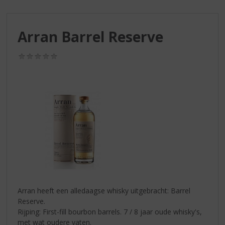
S
p
r
Arran Barrel Reserve
i
n
g
(0,0
/
n
5)
a
a
r
d
e
n
a
v
i
g
a
Arran heeft een alledaagse whisky uitgebracht: Barrel
t
Reserve.
i
Rijping: First-fill bourbon barrels. 7 / 8 jaar oude whisky's,
e
met wat oudere vaten.