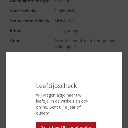
Alcoholpercentage
43% vol
Soort whisky
Single Malt
Smaaktype Whisky
Mild & Zacht
Kleur
Licht goudgeel
Geur
Aroma’s van citrusfruit en granny
smith appels
Smaak
Zacht, vanille, fruitig en kruiden
zoals kaneel
Afdronk
Zoet eikenhout met een mooie
fruit / kruiden balans
Leeftijdscheck
Wij vragen altijd naar uw
Reviews
leeftijd, in de winkels en ook
online. Bent u 18 jaar of
ouder?
Schrijf een review
Er zijn nog geen reviews geplaatst voor dit product
Ja, ik ben 18 jaar of ouder