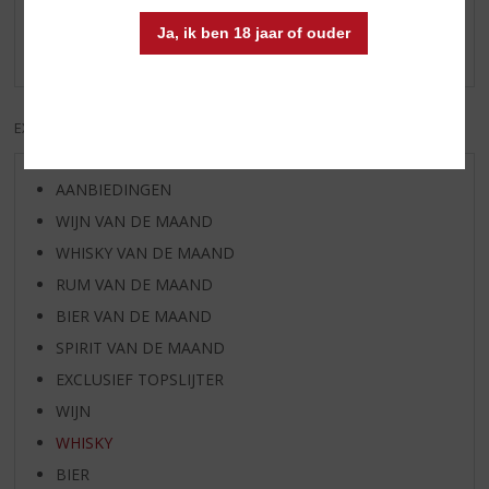
Schrijf een review
Ja, ik ben 18 jaar of ouder
Er zijn nog geen reviews geplaatst voor dit product
EXCL. BTW
INCL. BTW
AANBIEDINGEN
WIJN VAN DE MAAND
WHISKY VAN DE MAAND
RUM VAN DE MAAND
BIER VAN DE MAAND
SPIRIT VAN DE MAAND
EXCLUSIEF TOPSLIJTER
WIJN
WHISKY
BIER