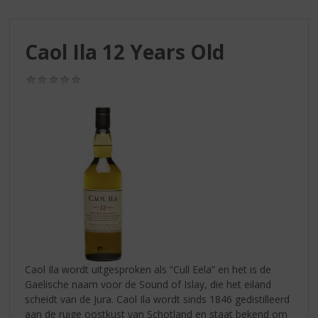
S
p
r
Caol Ila 12 Years Old
i
n
g
(0,0
/
n
5)
a
a
r
d
e
n
a
v
i
g
a
Caol Ila wordt uitgesproken als “Cull Eela” en het is de
t
Gaelische naam voor de Sound of Islay, die het eiland
i
scheidt van de Jura. Caol Ila wordt sinds 1846 gedistilleerd
e
aan de ruige oostkust van Schotland en staat bekend om