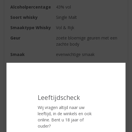
Alcoholpercentage
43% vol
Soort whisky
Single Malt
Smaaktype Whisky
Vol & Rijk
Geur
zoete bloemige geuren met een
zachte body
Smaak
evenwichtige smaak
Afdronk
een zoet-rokerige, aanhoudende
afdronk
Serveertip
de perfecte manier om Caol Ila 12
Year Old te serveren is puur in een
whiskyglas, met naar smaak ijs of
Leeftijdscheck
een scheutje water
Wij vragen altijd naar uw
leeftijd, in de winkels en ook
online. Bent u 18 jaar of
Reviews
ouder?