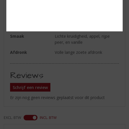
Kleur
Brons
Geur
Gedroogde vruchten, vanille,
sinaasappel, honing en caramel
Smaak
Lichte kruidigheid, appel, rijpe
peer, en vanille
Afdronk
Volle lange zoete afdronk
Reviews
Schrijf een review
Er zijn nog geen reviews geplaatst voor dit product
EXCL. BTW
INCL. BTW