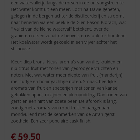
een watervalletje langs de rotsen in de ontvangstruimte.
Het water komt uit een meer, Loch na Davie geheten,
gelegen in de bergen achter de distilleerderij en stroomt
naar beneden via een beekje de Glen Eason Blorach, wat
" vallei van de kleine waterval" betekent, over de
granieten rotsen zo uit de heuvels en is ook turfhoudend.
Het koelwater wordt gekoeld in een vijver achter het
stillhouse.
Kleur: diep brons. Neus: aroma’s van vanille, kruiden en
rijp citrus fruit met tonen van gedroogde vruchten en
noten. Met wat water meer diepte van fruit (mandarijn)
met fudge en honingachtige noten. Smaak: heerlijke
aroma’s van fruit en specerijen met tonen van kaneel,
gebakken appel, rozijnen en plumpudding. Dan tonen van
gerst en een hint van zoete peer. De afdronk is lang,
zoetig met aroma’s van rood fruit en aangenaam
mondvullend met de kenmerken van de Arran gerst-
zoetheid. Een zeer populaire cask finish.
€
59,50