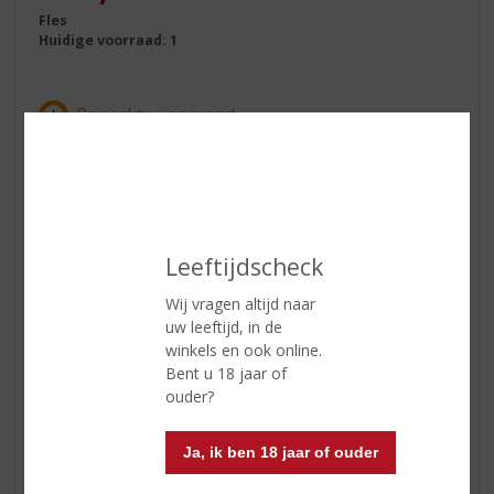
Fles
Huidige voorraad: 1
In winkelmand
Leeftijdscheck
ETIKETINFORMATIE
Wij vragen altijd naar
uw leeftijd, in de
Land van Herkomst
Schotland
winkels en ook online.
Bent u 18 jaar of
Inhoud
70 CL
ouder?
Alcoholpercentage
50% vol
Ja, ik ben 18 jaar of ouder
Soort whisky
Single Malt
Smaaktype Whisky
Vol & Rijk