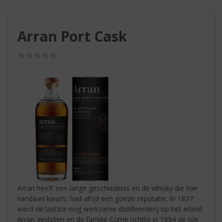
S
p
r
Arran Port Cask
i
n
g
(0,0
/
n
5)
a
a
r
d
e
n
a
v
i
g
a
Arran heeft een lange geschiedenis en de whisky die hier
t
vandaan kwam, had altijd een goede reputatie. In 1837
i
werd de laatste nog werkzame distilleerderij op het eiland
e
Arran gesloten en de familie Currie richtte in 1994 de Isle