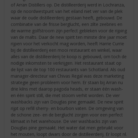
of Arran Distillers op. De distilleerderij werd in Lochranza,
op de noordwestpunt van het eiland niet ver van de plek
waar de oude distilleerderij gestaan heeft, gebouwd. De
combinatie van de frisse berglucht, een zilte zeebries en
de warme golfstroom zijn perfect gebleken voor de rijping
van de malts. Daar de new spirit ten minste drie jaar moet
rijpen voor het verkocht mag worden, heeft Harrie Currie
bij de distilleerderij een mooi restaurant en winkel, waar
alles van de distilleerderij te koop is gebouwd, om toch de
nodige inkomsten te verkrijgen. Het restaurant staat op
de lijst van de top 100 restaurants van Schotland. Als oud
manager-directeur van Chivas Regal was deze marketing
strategie geen probleem voor hem. Er staan bij Arran nu
drie kilns met daarop pagoda heads, er staan één wash-
en één spirit still, die met stoom verhit worden. De vier
washbacks zijn van Douglas pine gemaakt. De new spirit
rijpt op refill sherry- en bourbon vaten. De omgeving van
de schone zee- en de berglucht zorgen voor een perfect
klimaat in het warehouse. De vier washbacks zijn van
Douglas pine gemaakt. Het water dat men gebruikt voor
het mouten, loopt dwars door de distilleerderij. Er loopt nl.