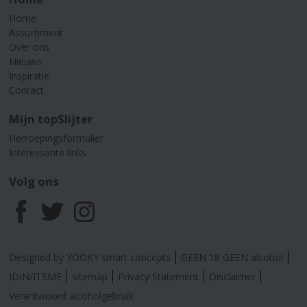
Home
Assortiment
Over ons
Nieuws
Inspiratie
Contact
Mijn topSlijter
Herroepingsformulier
Interessante links
Volg ons
F
T
I
a
w
n
Designed by YOOKY smart concepts
GEEN 18 GEEN alcohol
c
i
s
IDIN/ITSME
sitemap
Privacy Statement
Disclaimer
Verantwoord alcoholgebruik