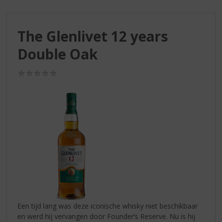
S
p
r
The Glenlivet 12 years
i
n
Double Oak
g
n
(0,0
a
/
a
5)
r
d
e
n
a
v
i
g
a
t
i
Een tijd lang was deze iconische whisky niet beschikbaar
e
en werd hij vervangen door Founder’s Reserve. Nu is hij