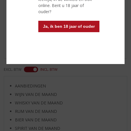
tonen van citrusfruit.
online. Bent u 18 jaar of
ouder?
Reviews
Ja, ik ben 18 jaar of ouder
Schrijf een review
Er zijn nog geen reviews geplaatst voor dit product
EXCL. BTW
INCL. BTW
AANBIEDINGEN
WIJN VAN DE MAAND
WHISKY VAN DE MAAND
RUM VAN DE MAAND
BIER VAN DE MAAND
SPIRIT VAN DE MAAND