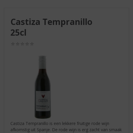
S
p
r
Castiza Tempranillo
i
n
25cl
g
n
(0,0
a
/
a
5)
r
d
e
n
a
v
i
g
a
t
i
Castiza Tempranillo is een lekkere fruitige rode wijn
e
afkomstig uit Spanje. De rode wijn is erg zacht van smaak