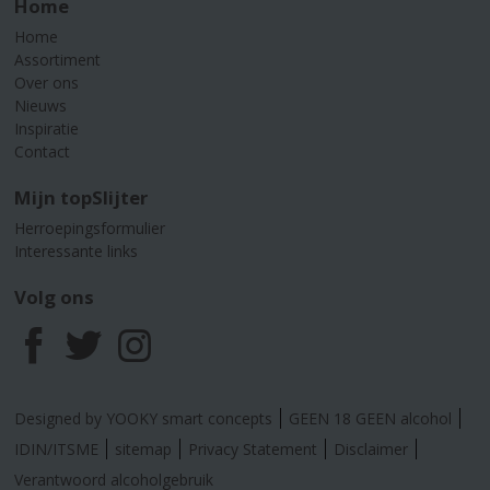
Home
Home
Assortiment
Over ons
Nieuws
Inspiratie
Contact
Mijn topSlijter
Herroepingsformulier
Interessante links
Volg ons
F
T
I
a
w
n
Designed by YOOKY smart concepts
GEEN 18 GEEN alcohol
c
i
s
IDIN/ITSME
sitemap
Privacy Statement
Disclaimer
Verantwoord alcoholgebruik