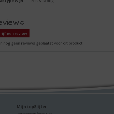
aktype Wijn
Fris & Droog
eviews
rijf een review
ijn nog geen reviews geplaatst voor dit product
Mijn topSlijter
Herroepingsformulier