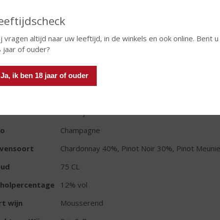
eeftijdscheck
j vragen altijd naar uw leeftijd, in de winkels en ook online. Bent u
In winkelmand
 jaar of ouder?
Ja, ik ben 18 jaar of ouder
TIKETINFORMATIE
d van Herkomst
Frankrijk
io
Champagne
ivensoort
Chardonnay 40%, Pinot Noir 30%, Pinot Meuni
oud
75 CL
oholpercentage
12% vol
t wijn
Mousserend