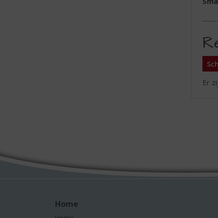
Sma
R
Sch
Er z
Home
Home