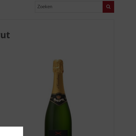
Zoeken
ut