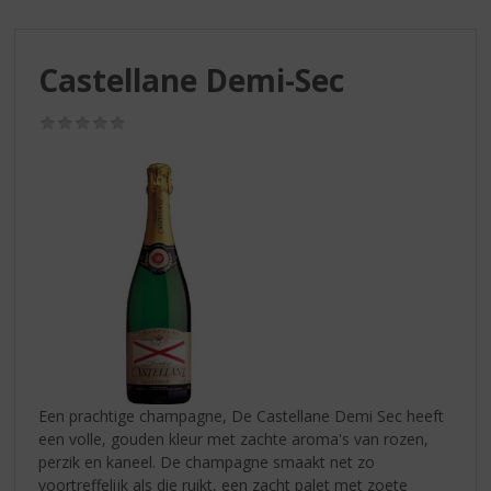
S
p
r
Castellane Demi-Sec
i
n
g
(0,0
/
n
5)
a
a
r
d
e
n
a
v
i
g
a
Een prachtige champagne, De Castellane Demi Sec heeft
t
een volle, gouden kleur met zachte aroma's van rozen,
i
perzik en kaneel. De champagne smaakt net zo
e
voortreffelijk als die ruikt, een zacht palet met zoete