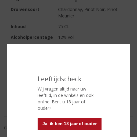
Druivensoort
Chardonnay, Pinot Noir, Pinot
Meunier
Inhoud
75 CL
Alcoholpercentage
12% vol
Soort wijn
Mousserend
Smaaktype Wijn
Fris & Vriendelijk
Leeftijdscheck
Reviews
Wij vragen altijd naar uw
leeftijd, in de winkels en ook
Schrijf een review
online. Bent u 18 jaar of
Er zijn nog geen reviews geplaatst voor dit product
ouder?
Ja, ik ben 18 jaar of ouder
EXCL. BTW
INCL. BTW