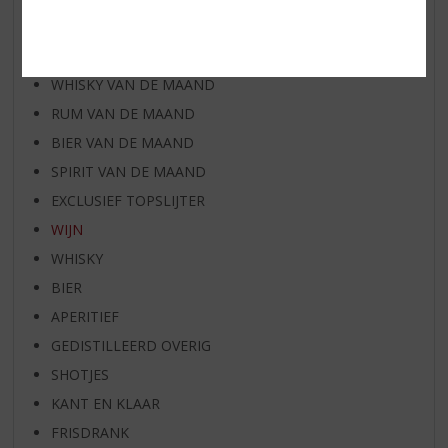
AANBIEDINGEN
WIJN VAN DE MAAND
WHISKY VAN DE MAAND
RUM VAN DE MAAND
BIER VAN DE MAAND
SPIRIT VAN DE MAAND
EXCLUSIEF TOPSLIJTER
WIJN
WHISKY
BIER
APERITIEF
GEDISTILLEERD OVERIG
SHOTJES
KANT EN KLAAR
FRISDRANK