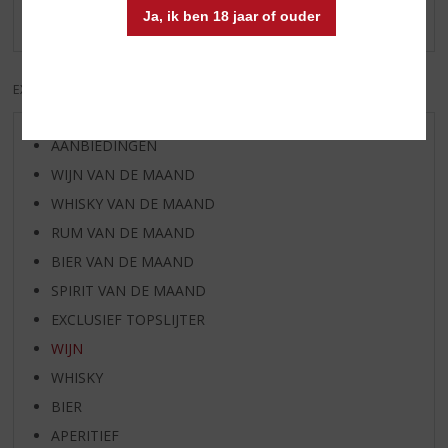
Ja, ik ben 18 jaar of ouder
Er zijn nog geen reviews geplaatst voor dit product
EXCL. BTW
INCL. BTW
AANBIEDINGEN
WIJN VAN DE MAAND
WHISKY VAN DE MAAND
RUM VAN DE MAAND
BIER VAN DE MAAND
SPIRIT VAN DE MAAND
EXCLUSIEF TOPSLIJTER
WIJN
WHISKY
BIER
APERITIEF