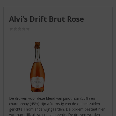
S
p
r
Alvi's Drift Brut Rose
i
n
g
(0,0
/
n
5)
a
a
r
d
e
n
a
v
i
g
a
De druiven voor deze blend van pinot noir (55%) en
t
chardonnay (45%) zijn afkomstig van de op het zuiden
i
gerichte Thornlands wijngaarden. De bodem bestaat hier
e
voornamelijk uit schalie gesteente. De druiven worden