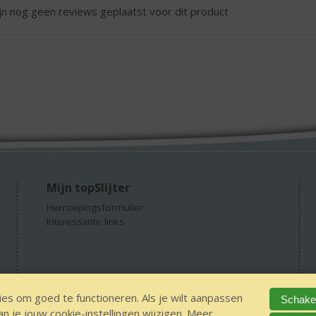
ijn nog geen reviews geplaatst voor dit product
Mijn topSlijter
Herroepingsformulier
Interessante links
es om goed te functioneren. Als je wilt aanpassen
Schakel
 je jouw cookie-instellingen wijzigen. Meer
GEEN 18 GEEN alcohol
IDIN/ITSME
sitemap
Privacy Statement
Dis