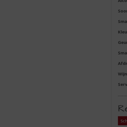
Alc
Soor
Sma
Kleu
Geu
Sma
Afd
Wijn
Serv
R
Sch