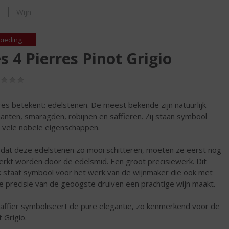
ORTIMENT
s
Wijn
bieding
s 4 Pierres Pinot Grigio
(0,0
/
5)
res betekent: edelstenen. De meest bekende zijn natuurlijk
anten, smaragden, robijnen en saffieren. Zij staan symbool
 vele nobele eigenschappen.
dat deze edelstenen zo mooi schitteren, moeten ze eerst nog
rkt worden door de edelsmid. Een groot precisiewerk. Dit
 staat symbool voor het werk van de wijnmaker die ook met
e precisie van de geoogste druiven een prachtige wijn maakt.
affier symboliseert de pure elegantie, zo kenmerkend voor de
 Grigio.