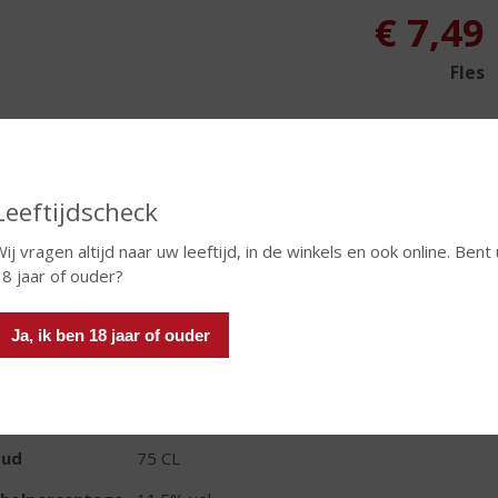
€
7,49
Fles
Leeftijdscheck
In winkelmand
ij vragen altijd naar uw leeftijd, in de winkels en ook online. Bent 
8 jaar of ouder?
TIKETINFORMATIE
Ja, ik ben 18 jaar of ouder
d van Herkomst
Frankrijk
ivensoort
Pinot Grigio
oud
75 CL