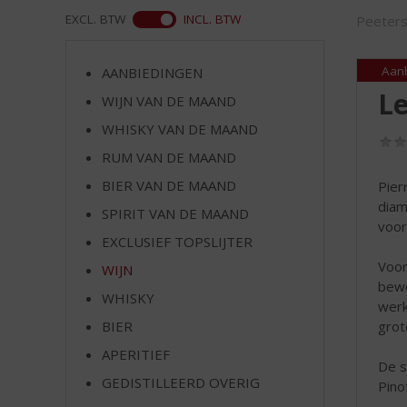
d
ASS
EXCL. BTW
INCL. BTW
Peeter
S
p
r
Aan
AANBIEDINGEN
i
Le
WIJN VAN DE MAAND
n
g
WHISKY VAN DE MAAND
n
RUM VAN DE MAAND
a
a
BIER VAN DE MAAND
Pier
r
diam
SPIRIT VAN DE MAAND
d
voor
EXCLUSIEF TOPSLIJTER
e
n
Voor
WIJN
a
bewe
WHISKY
v
werk
i
grot
BIER
g
APERITIEF
a
De s
t
GEDISTILLEERD OVERIG
Pinot
i