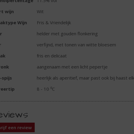
oholpercentage
11.5% vol
t wijn
Wit
aktype Wijn
Fris & Vriendelijk
r
helder met gouden flonkering
r
verfijnd, met tonen van witte bloesem
ak
fris en delicaat
ronk
aangenaam met een licht pepertje
-spijs
heerlijk als aperitief, maar past ook bij haast el
eertip
8 - 10 ⁰C
eviews
rijf een review