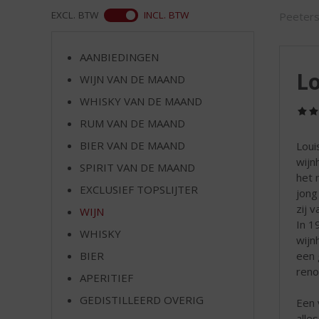
d
ASS
EXCL. BTW
INCL. BTW
Peeter
S
p
r
AANBIEDINGEN
i
Lo
WIJN VAN DE MAAND
n
g
WHISKY VAN DE MAAND
n
RUM VAN DE MAAND
a
a
BIER VAN DE MAAND
Loui
r
wijn
SPIRIT VAN DE MAAND
d
het 
EXCLUSIEF TOPSLIJTER
e
jong
n
zij 
WIJN
a
In 1
WHISKY
v
wijn
i
een 
BIER
g
reno
APERITIEF
a
t
GEDISTILLEERD OVERIG
Een 
i
alle