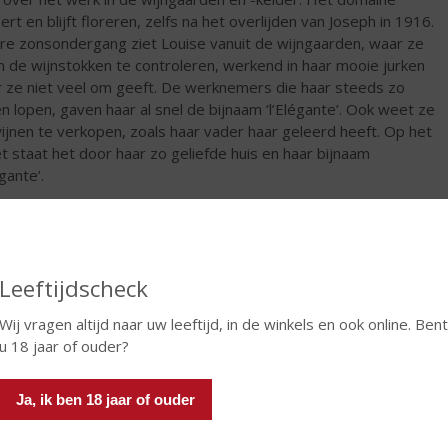
ert en blijft floreren, zelfs na het overlijden van Joseph in 1916.
re zonsondergang ziet Louise vanuit de wijngaarden, waar ze
m de wijnstokken te controleren, werkend in haar mooie jurken
 ze niet veel om geeft. De werknemers die haar steeds zo
n lopen, gaven haar al snel de bijnaam ‘l’Elégante’. Ook weet ze
ijnen te verkopen, zoals haar vader haar geleerd heeft. Op het
et staat het door haar zo geliefde huis en haar bijnaam
égante’.
€
6,79
Fles
Leeftijdscheck
Wij vragen altijd naar uw leeftijd, in de winkels en ook online. Bent
u 18 jaar of ouder?
In winkelmand
Ja, ik ben 18 jaar of ouder