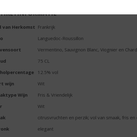
TIKETINFORMATIE
d van Herkomst
Frankrijk
io
Languedoc-Roussillon
ivensoort
Vermentino, Sauvignon Blanc, Viognier en Char
oud
75 CL
oholpercentage
12.5% vol
t wijn
Wit
aktype Wijn
Fris & Vriendelijk
r
Wit
ak
citrusvruchten en perzik; vol van smaak, fris e
ronk
elegant