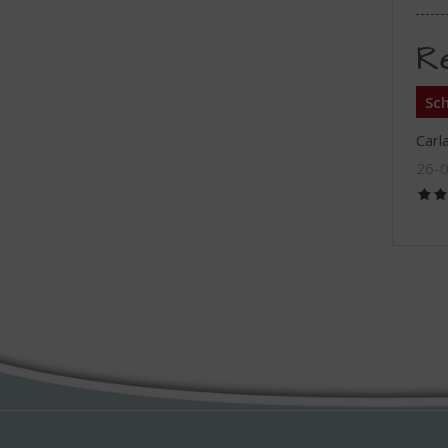
R
Sch
Carl
26-