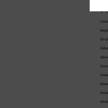
E
Lan
Reg
Dru
Inh
Alc
Soor
Sma
Kleu
Sma
Afd