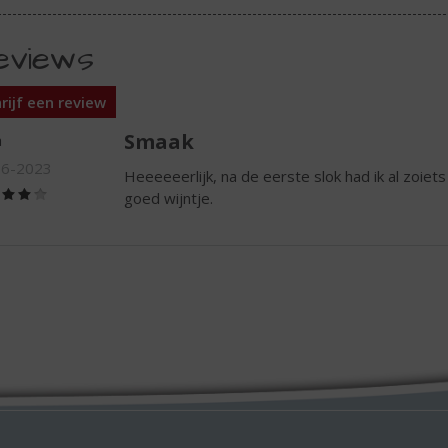
eviews
rijf een review
Smaak
a
06-2023
Heeeeeerlijk, na de eerste slok had ik al zoiets va
(4,0
goed wijntje.
/
5)