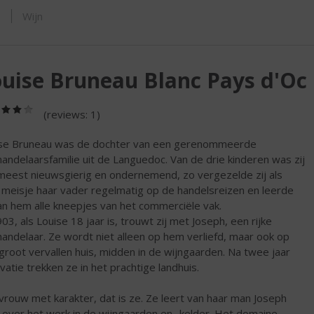
ORTIMENT
s
Wijn
uise Bruneau Blanc Pays d'Oc
(4,0
(reviews: 1)
/
5)
se Bruneau was de dochter van een gerenommeerde
handelaarsfamilie uit de Languedoc. Van de drie kinderen was zij
meest nieuwsgierig en ondernemend, zo vergezelde zij als
 meisje haar vader regelmatig op de handelsreizen en leerde
van hem alle kneepjes van het commerciële vak.
903, als Louise 18 jaar is, trouwt zij met Joseph, een rijke
handelaar. Ze wordt niet alleen op hem verliefd, maar ook op
groot vervallen huis, midden in de wijngaarden. Na twee jaar
vatie trekken ze in het prachtige landhuis.
vrouw met karakter, dat is ze. Ze leert van haar man Joseph
s over het werk in de wijngaarden en -kelder. Het domaine