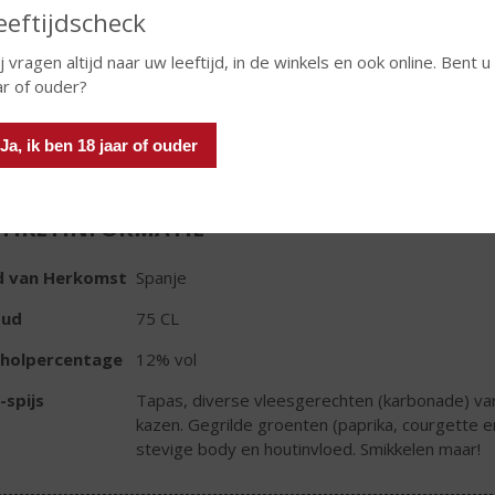
eeftijdscheck
j vragen altijd naar uw leeftijd, in de winkels en ook online. Bent u
ar of ouder?
In winkelmand
Ja, ik ben 18 jaar of ouder
TIKETINFORMATIE
d van Herkomst
Spanje
oud
75 CL
oholpercentage
12% vol
-spijs
Tapas, diverse vleesgerechten (karbonade) var
kazen. Gegrilde groenten (paprika, courgette en
stevige body en houtinvloed. Smikkelen maar!