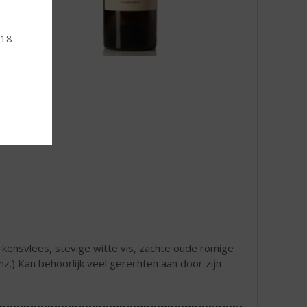
 18
kensvlees, stevige witte vis, zachte oude romige
z.) Kan behoorlijk veel gerechten aan door zijn