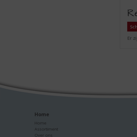
R
Sch
Er z
Home
Home
Assortiment
Over ons