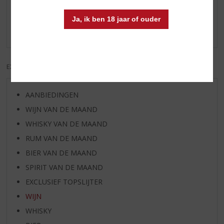
Schrijf een review
Ja, ik ben 18 jaar of ouder
Er zijn nog geen reviews geplaatst voor dit product
EXCL. BTW
INCL. BTW
AANBIEDINGEN
WIJN VAN DE MAAND
WHISKY VAN DE MAAND
RUM VAN DE MAAND
BIER VAN DE MAAND
SPIRIT VAN DE MAAND
EXCLUSIEF TOPSLIJTER
WIJN
WHISKY