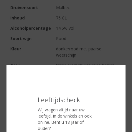
Druivensoort
Malbec
Inhoud
75 CL
Alcoholpercentage
14.5% vol
Soort wijn
Rood
Kleur
donkerrood met paarse
weerschijn
Geur
frisse aroma’s van rode kersen,
zoethout en viooltjes
Smaak
elegant met een mooie structuur
en rijpe tannines
Wijn-spijs
goede match bij verfijnde en
Leeftijdscheck
boerse vleesschotels
Wij vragen altijd naar uw
leeftijd, in de winkels en ook
online. Bent u 18 jaar of
Reviews
ouder?