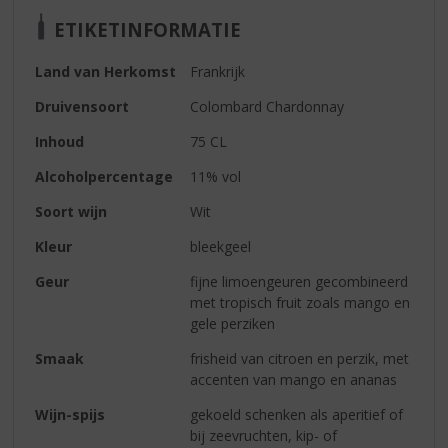
ETIKETINFORMATIE
Land van Herkomst
Frankrijk
Druivensoort
Colombard Chardonnay
Inhoud
75 CL
Alcoholpercentage
11% vol
Soort wijn
Wit
Kleur
bleekgeel
Geur
fijne limoengeuren gecombineerd
met tropisch fruit zoals mango en
gele perziken
Smaak
frisheid van citroen en perzik, met
accenten van mango en ananas
Wijn-spijs
gekoeld schenken als aperitief of
bij zeevruchten, kip- of