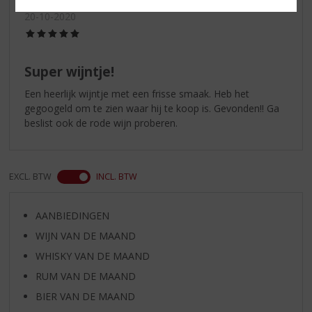
20-10-2020
(5,0
/
5)
Super wijntje!
Een heerlijk wijntje met een frisse smaak. Heb het
gegoogeld om te zien waar hij te koop is. Gevonden!! Ga
beslist ook de rode wijn proberen.
EXCL. BTW
INCL. BTW
AANBIEDINGEN
WIJN VAN DE MAAND
WHISKY VAN DE MAAND
RUM VAN DE MAAND
BIER VAN DE MAAND