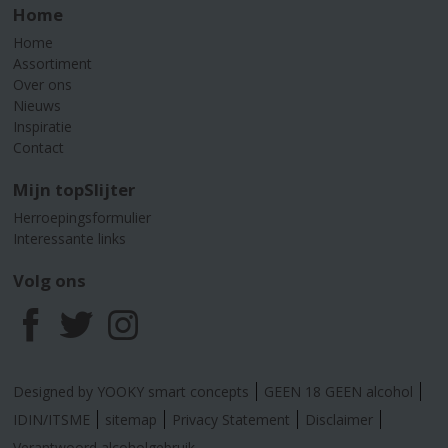
Home
Home
Assortiment
Over ons
Nieuws
Inspiratie
Contact
Mijn topSlijter
Herroepingsformulier
Interessante links
Volg ons
F
T
I
a
w
n
Designed by YOOKY smart concepts
GEEN 18 GEEN alcohol
c
i
s
IDIN/ITSME
sitemap
Privacy Statement
Disclaimer
Verantwoord alcoholgebruik