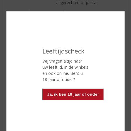
visgerechten of pasta
Serveertip
6-8 °C
Reviews
Schrijf een review
Leeftijdscheck
Ves
Wij vragen altijd naar
13-05-2025
uw leeftijd, in de winkels
en ook online. Bent u
(5,0
/
18 jaar of ouder?
5)
Betaalbare kwaliteitswijn
Ja, ik ben 18 jaar of ouder
Heerlijk frisse wijn voor de zomeravonden. Prima prijs-
kwaliteit. Inmiddels mijn vaste huiswijn. Ook de rode wijn
is aan te bevelen.
C. van Gils-Broeders