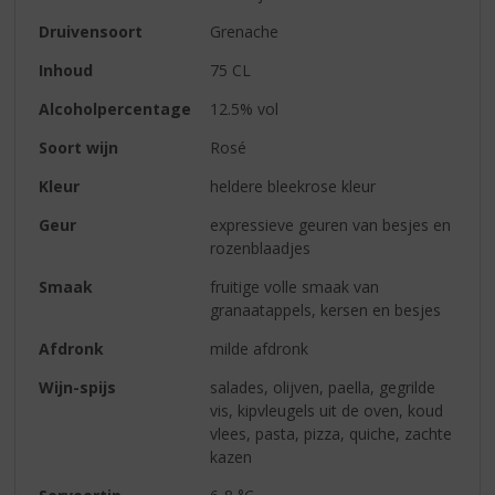
Druivensoort
Grenache
Inhoud
75 CL
Alcoholpercentage
12.5% vol
Soort wijn
Rosé
Kleur
heldere bleekrose kleur
Geur
expressieve geuren van besjes en
rozenblaadjes
Smaak
fruitige volle smaak van
granaatappels, kersen en besjes
Afdronk
milde afdronk
Wijn-spijs
salades, olijven, paella, gegrilde
vis, kipvleugels uit de oven, koud
vlees, pasta, pizza, quiche, zachte
kazen