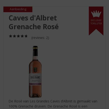
S
p
Aanbieding
r
Caves d'Albret
i
EXCLUSIEF
n
Grenache Rosé
TOPSLIJTER
g
n
(4,8
a
(reviews: 2)
/
a
5)
r
d
e
n
a
v
i
g
a
t
i
De Rosé van Les Grandes Caves d’Albret is gemaakt van
e
100% Grenache druiven. De Grenache Rosé is een