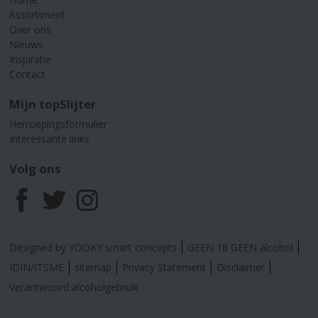
Assortiment
Over ons
Nieuws
Inspiratie
Contact
Mijn topSlijter
Herroepingsformulier
Interessante links
Volg ons
F
T
I
a
w
n
Designed by YOOKY smart concepts
GEEN 18 GEEN alcohol
c
i
s
IDIN/ITSME
sitemap
Privacy Statement
Disclaimer
Verantwoord alcoholgebruik
e
t
t