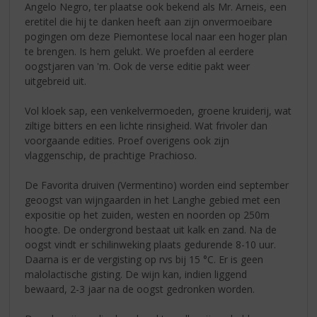
Angelo Negro, ter plaatse ook bekend als Mr. Arneis, een
eretitel die hij te danken heeft aan zijn onvermoeibare
pogingen om deze Piemontese local naar een hoger plan
te brengen. Is hem gelukt. We proefden al eerdere
oogstjaren van 'm. Ook de verse editie pakt weer
uitgebreid uit.
Vol kloek sap, een venkelvermoeden, groene kruiderij, wat
ziltige bitters en een lichte rinsigheid. Wat frivoler dan
voorgaande edities. Proef overigens ook zijn
vlaggenschip, de prachtige Prachioso.
De Favorita druiven (Vermentino) worden eind september
geoogst van wijngaarden in het Langhe gebied met een
expositie op het zuiden, westen en noorden op 250m
hoogte. De ondergrond bestaat uit kalk en zand. Na de
oogst vindt er schilinweking plaats gedurende 8-10 uur.
Daarna is er de vergisting op rvs bij 15 °C. Er is geen
malolactische gisting. De wijn kan, indien liggend
bewaard, 2-3 jaar na de oogst gedronken worden.