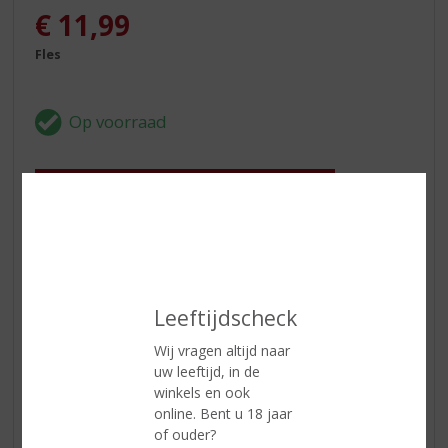
€
11,99
Fles
In winkelmand
ETIKETINFORMATIE
Leeftijdscheck
Land van Herkomst
Italië
Wij vragen altijd naar
Druivensoort
Vermentino
uw leeftijd, in de
winkels en ook
Inhoud
75 CL
online. Bent u 18 jaar
Alcoholpercentage
12.5% vol
of ouder?