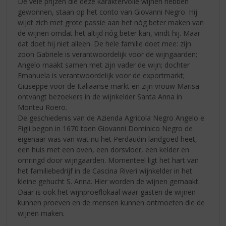
De vele prijzen die deze karaktervolle wijnen hebben
gewonnen, staan op het conto van Giovanni Negro. Hij
wijdt zich met grote passie aan het nóg beter maken van
de wijnen omdat het altijd nóg beter kan, vindt hij. Maar
dat doet hij niet alleen. De hele familie doet mee: zijn
zoon Gabriele is verantwoordelijk voor de wijngaarden;
Angelo maakt samen met zijn vader de wijn; dochter
Emanuela is verantwoordelijk voor de exportmarkt;
Giuseppe voor de Italiaanse markt en zijn vrouw Marisa
ontvangt bezoekers in de wijnkelder Santa Anna in
Monteu Roero.
De geschiedenis van de Azienda Agricola Negro Angelo e
Figli begon in 1670 toen Giovanni Dominico Negro de
eigenaar was van wat nu het Perdaudin landgoed heet,
een huis met een oven, een dorsvloer, een kelder en
omringd door wijngaarden. Momenteel ligt het hart van
het familiebedrijf in de Cascina Riveri wijnkelder in het
kleine gehucht S. Anna. Hier worden de wijnen gemaakt.
Daar is ook het wijnproeflokaal waar gasten de wijnen
kunnen proeven en de mensen kunnen ontmoeten die de
wijnen maken.