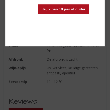
Soort wijn
Wit
Ja, ik ben 18 jaar of ouder
Kleur
de kleur is strogeel met een
groene reflectie
Geur
frisse en intense aroma's van
bloemen en appels komen bij het
walsen in uw neus
Smaak
de smaak geeft citrustonen en is
fris
Afdronk
De afdronk is zacht
Wijn-spijs
vis, wit vlees, kruidige gerechten,
antipasti, aperitief
Serveertip
10 - 12 °C
Reviews