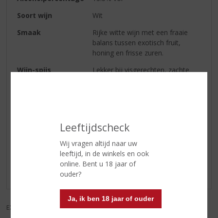
Soort wijn
Wit
Smaak
Rijke witte wijn met een fraaie
balans tussen exotisch fruit,
honing en frisse zuren.
Wijn-spijs
Lekker bij visgerechten, zachte
kaassoorten en als aperitief.
Serveertip
10-12° C
Leeftijdscheck
Reviews
Wij vragen altijd naar uw
leeftijd, in de winkels en ook
Schrijf een review
online. Bent u 18 jaar of
Er zijn nog geen reviews geplaatst voor dit product
ouder?
Ja, ik ben 18 jaar of ouder
EXCL. BTW
INCL. BTW