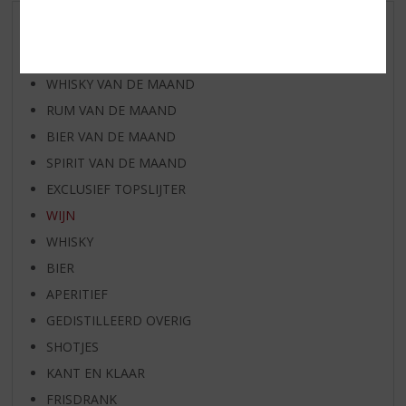
AANBIEDINGEN
WIJN VAN DE MAAND
WHISKY VAN DE MAAND
RUM VAN DE MAAND
BIER VAN DE MAAND
SPIRIT VAN DE MAAND
EXCLUSIEF TOPSLIJTER
WIJN
WHISKY
BIER
APERITIEF
GEDISTILLEERD OVERIG
SHOTJES
KANT EN KLAAR
FRISDRANK