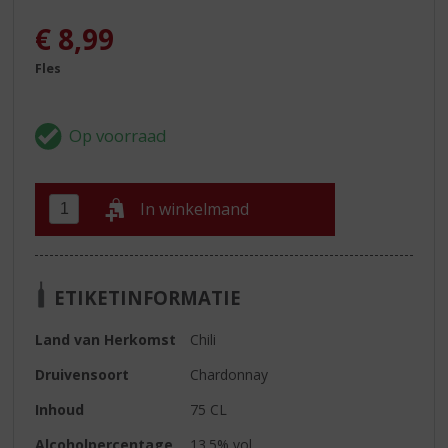
€
8,99
Fles
In winkelmand
ETIKETINFORMATIE
Land van Herkomst
Chili
Druivensoort
Chardonnay
Inhoud
75 CL
Alcoholpercentage
13.5% vol