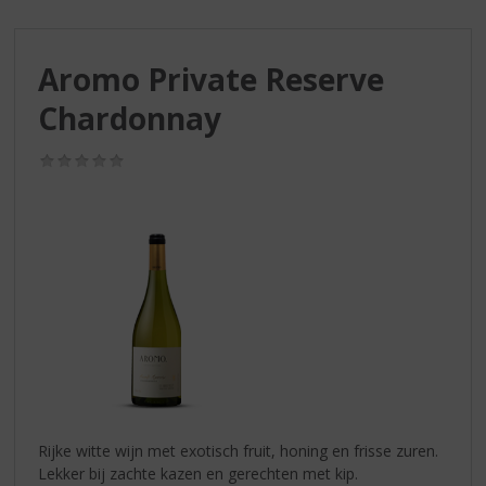
S
p
r
Aromo Private Reserve
i
n
Chardonnay
g
n
(0,0
a
/
a
5)
r
d
e
n
a
v
i
g
a
t
i
Rijke witte wijn met exotisch fruit, honing en frisse zuren.
e
Lekker bij zachte kazen en gerechten met kip.