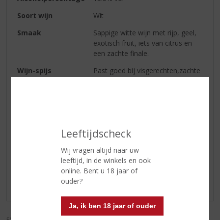
Soort wijn
Wit
Smaak
Sappige witte wijn met rijp, geel,
exotisch fruit, iets van citrus en
een zachte finale.
Wijn-spijs
Past goed bij visgerechten,zachte
kaassoorten en wit vlees (kalf &
kip). Tevens een perfect aperitief.
Serveertip
10-12° C
Leeftijdscheck
Reviews
Wij vragen altijd naar uw
leeftijd, in de winkels en ook
Schrijf een review
online. Bent u 18 jaar of
ouder?
Er zijn nog geen reviews geplaatst voor dit product
Ja, ik ben 18 jaar of ouder
EXCL. BTW
INCL. BTW