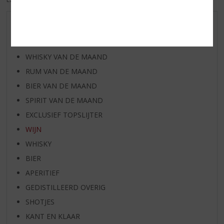
AANBIEDINGEN
WIJN VAN DE MAAND
WHISKY VAN DE MAAND
RUM VAN DE MAAND
BIER VAN DE MAAND
SPIRIT VAN DE MAAND
EXCLUSIEF TOPSLIJTER
WIJN
WHISKY
BIER
APERITIEF
GEDISTILLEERD OVERIG
SHOTJES
KANT EN KLAAR