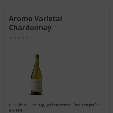
S
p
r
Aromo Varietal
i
n
Chardonnay
g
n
(0,0
a
/
a
5)
r
d
e
n
a
v
i
g
a
t
i
Heerlijke wijn met rijp, geel en exotisch fruit. Een perfect
e
aperitief.