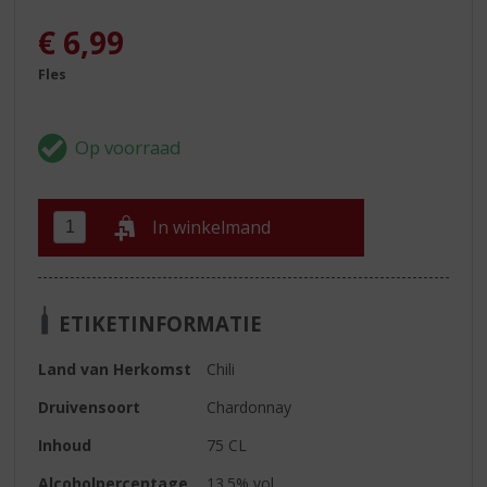
€
6,99
Fles
In winkelmand
ETIKETINFORMATIE
Land van Herkomst
Chili
Druivensoort
Chardonnay
Inhoud
75 CL
Alcoholpercentage
13.5% vol