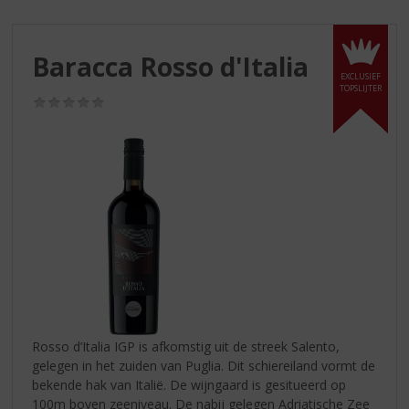
S
p
r
Baracca Rosso d'Italia
i
EXCLUSIEF
n
TOPSLIJTER
g
(0,0
/
n
5)
a
a
r
d
e
n
a
v
i
g
a
Rosso d’Italia IGP is afkomstig uit de streek Salento,
t
gelegen in het zuiden van Puglia. Dit schiereiland vormt de
i
bekende hak van Italië. De wijngaard is gesitueerd op
e
100m boven zeeniveau. De nabij gelegen Adriatische Zee