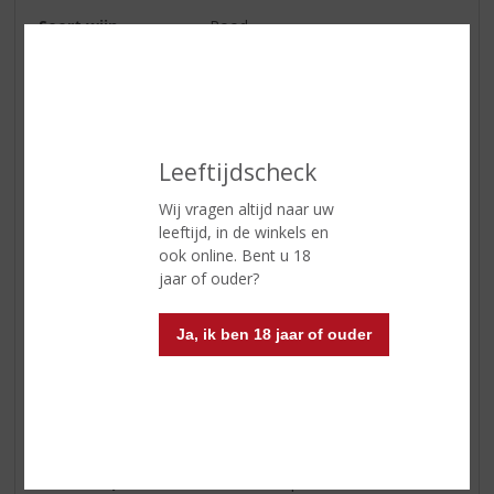
Soort wijn
Rood
Smaaktype Wijn
Soepel & Subtiel
Kleur
Diep robijnrood
Geur
in de geur aroma’s van donker
fruit, waaronder kersen en
Leeftijdscheck
pruimen, wat kruidigheid en een
Wij vragen altijd naar uw
rokerige ondertoon
leeftijd, in de winkels en
Smaak
in de mond zacht en vol van
ook online. Bent u 18
smaak met donker fruit
jaar of ouder?
Afdronk
een lange afdronk
Ja, ik ben 18 jaar of ouder
Wijn-spijs
uitstekend in combinatie met
worst zoals Italiaanse salami,
pasta’s met tomatensaus,
gegrilde vleesgerechten of een
traditionele risotto
Serveertip
serveertemperatuur: 16 - 18 °C