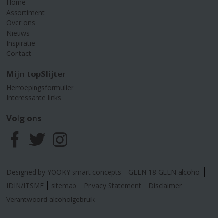
Home
Assortiment
Over ons
Nieuws
Inspiratie
Contact
Mijn topSlijter
Herroepingsformulier
Interessante links
Volg ons
F
T
I
a
w
n
Designed by YOOKY smart concepts
GEEN 18 GEEN alcohol
c
i
s
IDIN/ITSME
sitemap
Privacy Statement
Disclaimer
Verantwoord alcoholgebruik
e
t
t