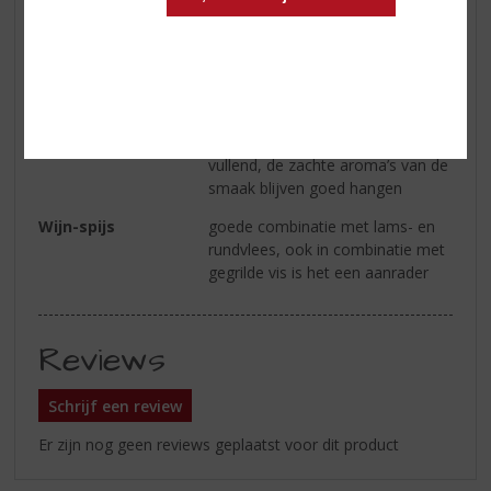
zwarte bessen
Smaak
in de smaak vind je wat toast en
vanille naast de rijke tonen van
donker fruit
Afdronk
de afdronk is lang en mond
vullend, de zachte aroma’s van de
smaak blijven goed hangen
Wijn-spijs
goede combinatie met lams- en
rundvlees, ook in combinatie met
gegrilde vis is het een aanrader
Reviews
Schrijf een review
Er zijn nog geen reviews geplaatst voor dit product