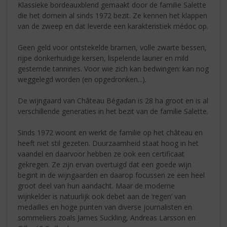
Klassieke bordeauxblend gemaakt door de familie Salette
die het domein al sinds 1972 bezit. Ze kennen het klappen
van de zweep en dat leverde een karakteristiek médoc op.
Geen geld voor ontstekelde bramen, volle zwarte bessen,
rijpe donkerhuidige kersen, lispelende laurier en mild
gestemde tannines. Voor wie zich kan bedwingen: kan nog
weggelegd worden (en opgedronken...).
De wijngaard van Château Bégadan is 28 ha groot en is al
verschillende generaties in het bezit van de familie Salette.
Sinds 1972 woont en werkt de familie op het château en
heeft niet stil gezeten. Duurzaamheid staat hoog in het
vaandel en daarvoor hebben ze ook een certificaat
gekregen. Ze zijn ervan overtuigd dat een goede wijn
begint in de wijngaarden en daarop focussen ze een heel
groot deel van hun aandacht. Maar de moderne
wijnkelder is natuurlijk ook debet aan de ‘regen’ van
medailles en hoge punten van diverse journalisten en
sommeliers zoals James Suckling, Andreas Larsson en