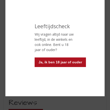
Inhoud
75 CL
Alcoholpercentage
12% vol
Soort wijn
Rosé
Leeftijdscheck
Kleur
helder licht roze van kleur
Wij vragen altijd naar uw
Geur
aromatisch, met intense aroma’s
leeftijd, in de winkels en
van grapefruit en framboos
ook online. Bent u 18
jaar of ouder?
Smaak
fris en fruitig van smaak, met
tonen van exotisch fruit
Ja, ik ben 18 jaar of ouder
Afdronk
lang en aanhoudende afdronk
Wijn-spijs
aperitief, salades, kipgerechten,
visgerechten en schaal- en
schelpdieren, tempura en sushi
Reviews