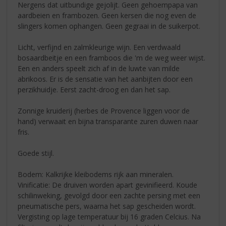
Nergens dat uitbundige gejolijt. Geen gehoempapa van
aardbeien en frambozen. Geen kersen die nog even de
slingers komen ophangen. Geen gegraai in de suikerpot.
Licht, verfijnd en zalmkleurige wijn. Een verdwaald
bosaardbeitje en een framboos die 'm de weg weer wijst.
Een en anders speelt zich af in de luwte van milde
abrikoos. Er is de sensatie van het aanbijten door een
perzikhuidje. Eerst zacht-droog en dan het sap.
Zonnige kruiderij (herbes de Provence liggen voor de
hand) verwaait en bijna transparante zuren duwen naar
fris.
Goede stijl.
Bodem: Kalkrijke kleibodems rijk aan mineralen.
Vinificatie: De druiven worden apart gevinifieerd. Koude
schilinweking, gevolgd door een zachte persing met een
pneumatische pers, waarna het sap gescheiden wordt.
Vergisting op lage temperatuur bij 16 graden Celcius. Na