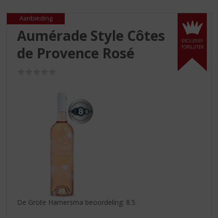
S
p
Aanbieding
r
Aumérade Style Côtes
i
EXCLUSIEF
n
de Provence Rosé
TOPSLIJTER
g
n
(0,0
a
/
a
5)
r
d
e
n
a
v
i
g
a
t
i
De Grote Hamersma beoordeling: 8.5.
e