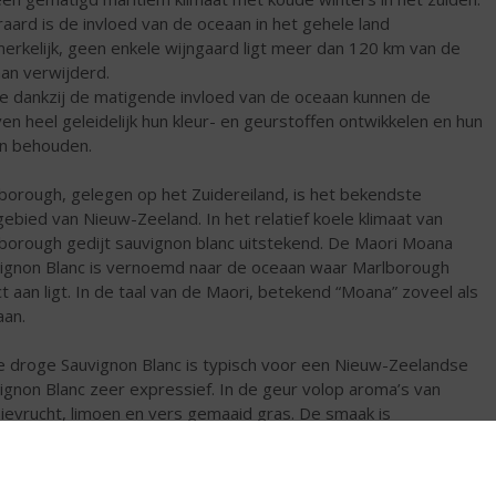
raard is de invloed van de oceaan in het gehele land
erkelijk, geen enkele wijngaard ligt meer dan 120 km van de
an verwijderd.
 dankzij de matigende invloed van de oceaan kunnen de
ven heel geleidelijk hun kleur- en geurstoffen ontwikkelen en hun
n behouden.
borough, gelegen op het Zuidereiland, is het bekendste
gebied van Nieuw-Zeeland. In het relatief koele klimaat van
borough gedijt sauvignon blanc uitstekend. De Maori Moana
ignon Blanc is vernoemd naar de oceaan waar Marlborough
ct aan ligt. In de taal van de Maori, betekend “Moana” zoveel als
aan.
 droge Sauvignon Blanc is typisch voor een Nieuw-Zeelandse
ignon Blanc zeer expressief. In de geur volop aroma’s van
ievrucht, limoen en vers gemaaid gras. De smaak is
rissend, met nuances van kruisbessen, citrusfruit, granny smith
l en een lang aanhoudende afdronk.