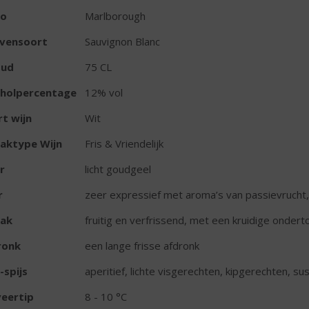
io
Marlborough
ivensoort
Sauvignon Blanc
oud
75 CL
oholpercentage
12% vol
t wijn
Wit
aktype Wijn
Fris & Vriendelijk
r
licht goudgeel
r
zeer expressief met aroma’s van passievrucht, 
ak
fruitig en verfrissend, met een kruidige onder
ronk
een lange frisse afdronk
-spijs
aperitief, lichte visgerechten, kipgerechten, su
eertip
8 - 10 °C