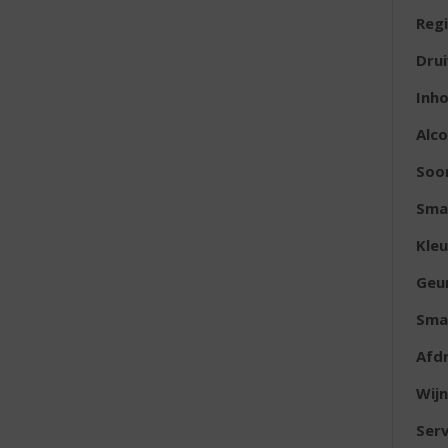
Reg
Dru
Inh
Alc
Soor
Sma
Kleu
Geu
Sma
Afd
Wijn
Serv