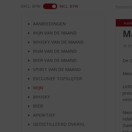
d
ASS
EXCL. BTW
INCL. BTW
Peeter
S
p
r
Aan
AANBIEDINGEN
i
M
WIJN VAN DE MAAND
n
g
WHISKY VAN DE MAAND
n
RUM VAN DE MAAND
a
a
BIER VAN DE MAAND
De G
r
SPIRIT VAN DE MAAND
d
Nieu
EXCLUSIEF TOPSLIJTER
e
n
Lich
WIJN
a
pres
WHISKY
v
voor
i
BIER
g
Nieu
APERITIEF
a
rela
t
GEDISTILLEERD OVERIG
Zuid
i
tot 