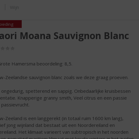
ORTIMENT
s
Wijn
bieding
aori Moana Sauvignon Blanc
(0,0
/
5)
rote Hamersma beoordeling: 8,5.
w-Zeelandse sauvignon blanc zoals we deze graag proeven.
t ongedurig, spetterend en sappig. Onbedaarlijke kruisbessen
entatie. Knapperige granny smith, Veel citrus en een passie
 passievrucht.
w-Zeeland is een langgerekt (in totaal ruim 1600 km lang),
tief jong wijnland dat bestaat uit een Noordereiland en
ereiland. Het klimaat varieert van subtropisch in het noorden
een gematigd maritiem klimaat met koude winters in het zuiden.