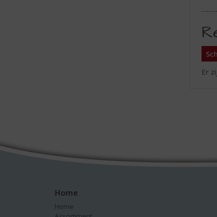
R
Sch
Er z
Home
Home
Assortiment