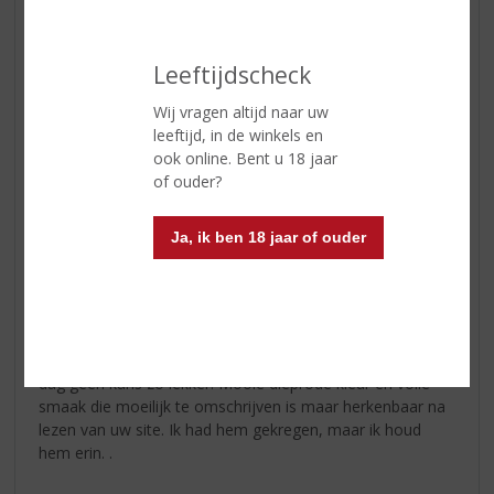
Serveertip
Serveer temperatuur: 16-18° C.
Leeftijdscheck
Reviews
Wij vragen altijd naar uw
leeftijd, in de winkels en
ook online. Bent u 18 jaar
Schrijf een review
of ouder?
M de Jong
27-12-2020
Ja, ik ben 18 jaar of ouder
(4,5
/
5)
Een verrassing
Deze wijn is zelfs de 2e dag nog heerlijk, al krijgt die 2e
dag geen kans zo lekker. Mooie dieprode kleur en volle
smaak die moeilijk te omschrijven is maar herkenbaar na
lezen van uw site. Ik had hem gekregen, maar ik houd
hem erin. .