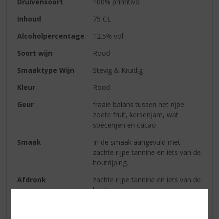
Druivensoort
100% primitivo
Inhoud
75 CL
Alcoholpercentage
12.5% vol
Soort wijn
Rood
Smaaktype Wijn
Stevig & Kruidig
Kleur
Rood
Geur
fraaie balans tussen het rijpe
zoete fruit, kersenjam, wat
specerijen en cacao
Smaak
In de smaak aangevuld met
zachte rijpe tannine en iets van de
houtrijping.
Afdronk
zachte rijpe tannine en iets van de
houtrijping.
Wijn-spijs
Lekker bij vleesgerechten en bij
harde kaassoorten.