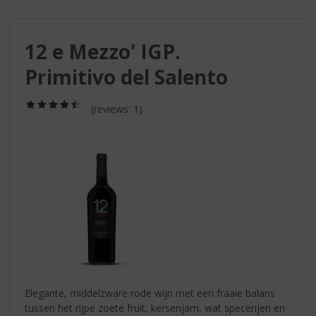
S
p
r
12 e Mezzo' IGP.
i
n
Primitivo del Salento
g
n
(4,5
a
(reviews: 1)
/
a
5)
r
d
e
n
a
v
i
g
a
t
i
Elegante, middelzware rode wijn met een fraaie balans
e
tussen het rijpe zoete fruit, kersenjam, wat specerijen en