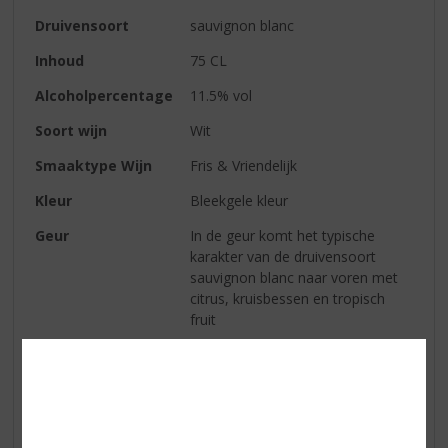
Druivensoort
sauvignon blanc
Inhoud
75 CL
Alcoholpercentage
11.5% vol
Soort wijn
Wit
Smaaktype Wijn
Fris & Vriendelijk
Kleur
Bleekgele kleur
Geur
In de geur komt het typische
karakter van de druivensoort
sauvignon blanc naar voren met
citrus, kruisbessen en tropisch
fruit
Smaak
In de smaak een frisse toon met
een aangename zuurbalans en rijk
karakter.
Afdronk
In de smaak een frisse toon met