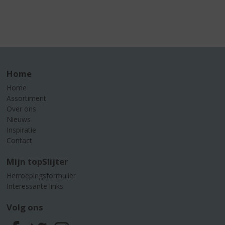
Home
Home
Assortiment
Over ons
Nieuws
Inspiratie
Contact
Mijn topSlijter
Herroepingsformulier
Interessante links
Volg ons