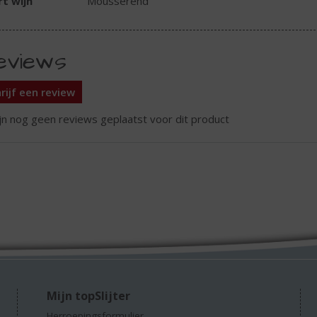
t wijn
Mousserend
eviews
rijf een review
ijn nog geen reviews geplaatst voor dit product
Mijn topSlijter
Herroepingsformulier