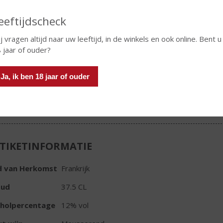
€
8,99
eeftijdscheck
Fles
j vragen altijd naar uw leeftijd, in de winkels en ook online. Bent u
 jaar of ouder?
Ja, ik ben 18 jaar of ouder
In winkelmand
TIKETINFORMATIE
d van Herkomst
Frankrijk
oud
37.5 CL
oholpercentage
12% vol