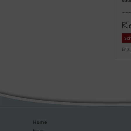
Soor
R
Sch
Er z
Home
Home