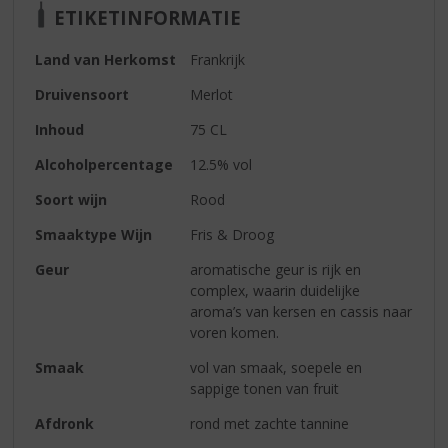
ETIKETINFORMATIE
Land van Herkomst
Frankrijk
Druivensoort
Merlot
Inhoud
75 CL
Alcoholpercentage
12.5% vol
Soort wijn
Rood
Smaaktype Wijn
Fris & Droog
Geur
aromatische geur is rijk en
complex, waarin duidelijke
aroma’s van kersen en cassis naar
voren komen.
Smaak
vol van smaak, soepele en
sappige tonen van fruit
Afdronk
rond met zachte tannine