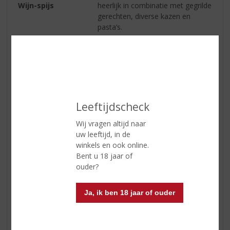
Wijn-spijs
heerlijk in combinatie met gegrilde
gerechten, diverse kazen en
pasta’s.
Serveertip
de perfecte serveertemperatuur is
tussen de 16-18 graden.
Reviews
Leeftijdscheck
Schrijf een review
Wij vragen altijd naar
uw leeftijd, in de
Marlies
winkels en ook online.
14-09-2020
Bent u 18 jaar of
(4,0
ouder?
/
5)
Topwijntje
Ja, ik ben 18 jaar of ouder
Heerlijke toegankelijke wijn. Zachte Merlot met goede
afdronk.