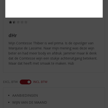
Hub
05-03-2020
(1,5
/
5)
dHr
Wijn Comtesse Thibier is wel prima. Is de opvolger van
Marquise de Lassime. Naar mijn mening was deze wijn
beter en had meer body en afdruk. Jammer maar ik denk
dat de Comtesse wijn een stukje achteruitgang betekent.
Maar dat heeft met smaak te maken. Hub
EXCL. BTW
INCL. BTW
AANBIEDINGEN
WIJN VAN DE MAAND