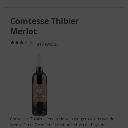
S
p
r
Comtesse Thibier
i
n
Merlot
g
n
(2,8
a
(reviews: 2)
/
a
5)
r
d
e
n
a
v
i
g
a
t
i
Comtesse Thibier is een rode wijn die gemaakt is van de
e
Merlot Druif. Deze druif komt uit het Vin de Pays de