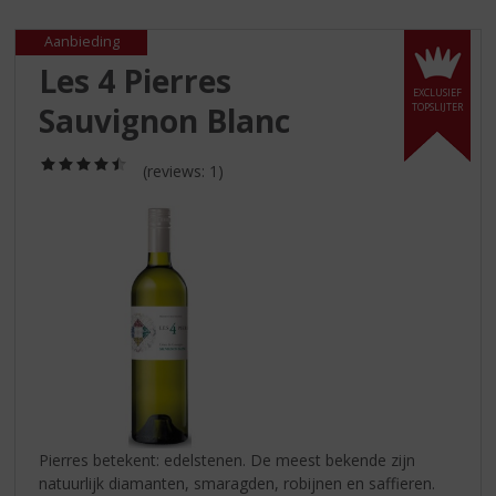
S
p
Aanbieding
r
Les 4 Pierres
i
EXCLUSIEF
n
Sauvignon Blanc
TOPSLIJTER
g
n
(4,5
a
(reviews: 1)
/
a
5)
r
d
e
n
a
v
i
g
a
t
i
Pierres betekent: edelstenen. De meest bekende zijn
e
natuurlijk diamanten, smaragden, robijnen en saffieren.