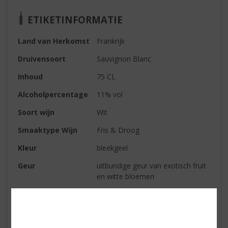
ETIKETINFORMATIE
Land van Herkomst
Frankrijk
Druivensoort
Sauvignon Blanc
Inhoud
75 CL
Alcoholpercentage
11% vol
Soort wijn
Wit
Smaaktype Wijn
Fris & Droog
Kleur
bleekgeel
Geur
uitbundige geur van exotisch fruit
en witte bloemen
Smaak
citrusvrucht
Afdronk
een vleug perzik