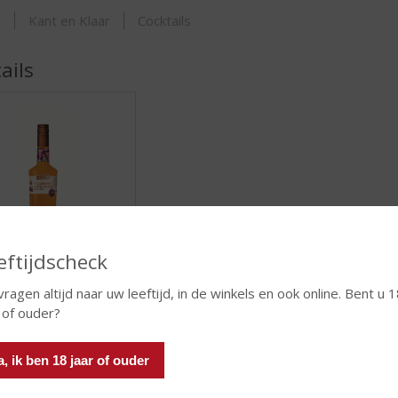
ORTIMENT
s
Kant en Klaar
Cocktails
ails
Pre-mixen
eftijdscheck
ASSORTIMENT
vragen altijd naar uw leeftijd, in de winkels en ook online. Bent u 
 of ouder?
a, ik ben 18 jaar of ouder