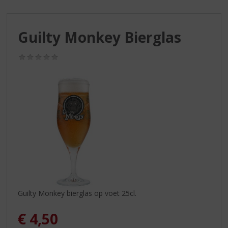
S
p
r
Guilty Monkey Bierglas
i
n
g
(0,0
/
n
5)
a
a
r
d
e
n
a
v
i
g
a
Guilty Monkey bierglas op voet 25cl.
t
i
€
4,50
e