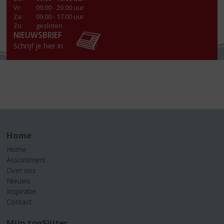
Vr
:
09.00 - 20.00 uur
Za
:
09.00 - 17.00 uur
Zo:
gesloten
NIEUWSBRIEF
Schrijf je hier in
Home
Home
Assortiment
Over ons
Nieuws
Inspiratie
Contact
Mijn topSlijter