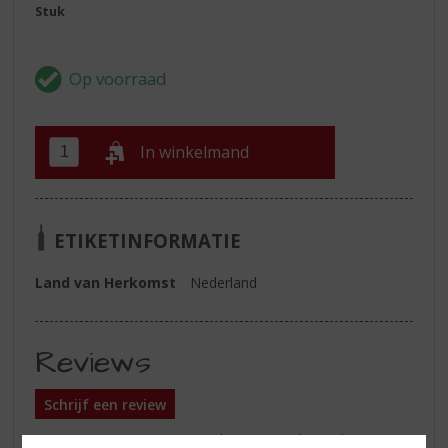
Stuk
In winkelmand
ETIKETINFORMATIE
Land van Herkomst
Nederland
Reviews
Schrijf een review
Er zijn nog geen reviews geplaatst voor dit product