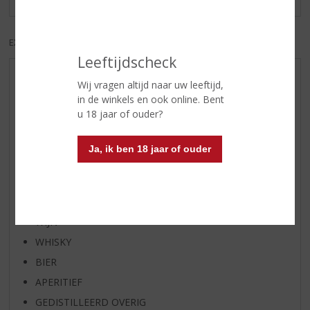
EXCL. BTW
INCL. BTW
Leeftijdscheck
AANBIEDINGEN
Wij vragen altijd naar uw leeftijd,
in de winkels en ook online. Bent
WIJN VAN DE MAAND
u 18 jaar of ouder?
WHISKY VAN DE MAAND
RUM VAN DE MAAND
Ja, ik ben 18 jaar of ouder
BIER VAN DE MAAND
SPIRIT VAN DE MAAND
EXCLUSIEF TOPSLIJTER
WIJN
WHISKY
BIER
APERITIEF
GEDISTILLEERD OVERIG