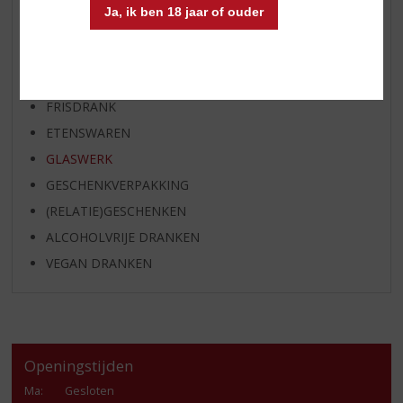
APERITIEF
Ja, ik ben 18 jaar of ouder
GEDISTILLEERD OVERIG
SHOTJES
KANT EN KLAAR
FRISDRANK
ETENSWAREN
GLASWERK
GESCHENKVERPAKKING
(RELATIE)GESCHENKEN
ALCOHOLVRIJE DRANKEN
VEGAN DRANKEN
Openingstijden
Ma
:
Gesloten