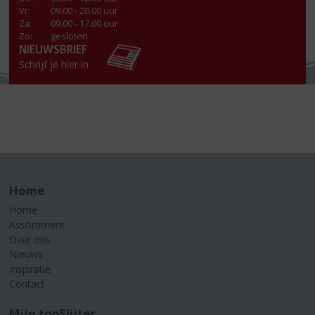
Vr
:
09.00 - 20.00 uur
Za
:
09.00 - 17.00 uur
Zo:
gesloten
NIEUWSBRIEF
Schrijf je hier in
Home
Home
Assortiment
Over ons
Nieuws
Inspiratie
Contact
Mijn topSlijter