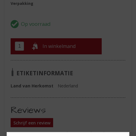
Verpakking
In winkelmand
ETIKETINFORMATIE
Land van Herkomst
Nederland
Reviews
Schrijf een review
Er zijn nog geen reviews geplaatst voor dit product