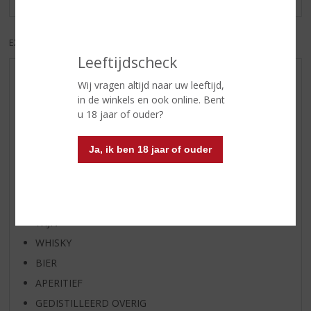
EXCL. BTW
INCL. BTW
Leeftijdscheck
AANBIEDINGEN
Wij vragen altijd naar uw leeftijd,
in de winkels en ook online. Bent
WIJN VAN DE MAAND
u 18 jaar of ouder?
WHISKY VAN DE MAAND
RUM VAN DE MAAND
Ja, ik ben 18 jaar of ouder
BIER VAN DE MAAND
SPIRIT VAN DE MAAND
EXCLUSIEF TOPSLIJTER
WIJN
WHISKY
BIER
APERITIEF
GEDISTILLEERD OVERIG