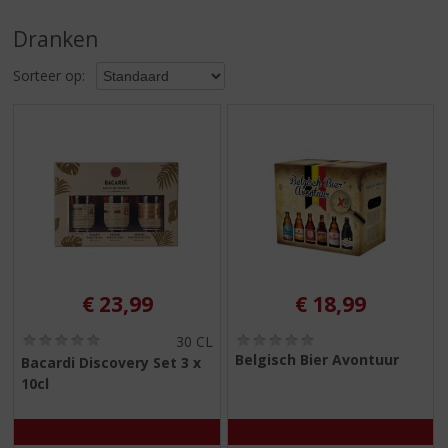
S
p
Dranken
r
i
Sorteer op:
n
g
n
a
a
r
d
e
n
a
v
€
23,99
€
18,99
i
g
(
(
30 CL
0
0
Belgisch Bier Avontuur
a
Bacardi Discovery Set 3 x
,
,
t
10cl
0
0
i
/
/
5
5
e
)
)