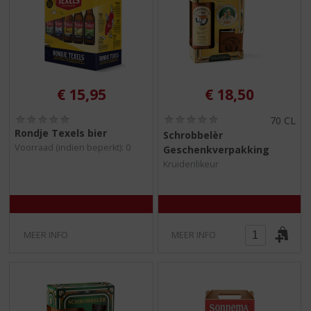
€
15,95
€
18,50
(
(
70 CL
0
0
Rondje Texels bier
Schrobbelèr
,
,
Voorraad (indien beperkt): 0
Geschenkverpakking
0
0
/
/
Kruidenlikeur
5
5
)
)
MEER INFO
MEER INFO