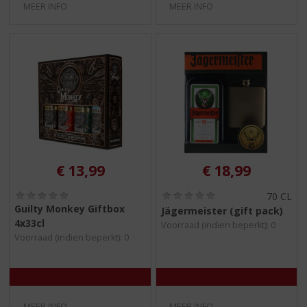
MEER INFO
MEER INFO
€
13,99
€
18,99
(
(
70 CL
0
0
Guilty Monkey Giftbox
Jägermeister (gift pack)
,
,
4x33cl
Voorraad (indien beperkt): 0
0
0
Voorraad (indien beperkt): 0
/
/
5
5
)
)
MEER INFO
MEER INFO