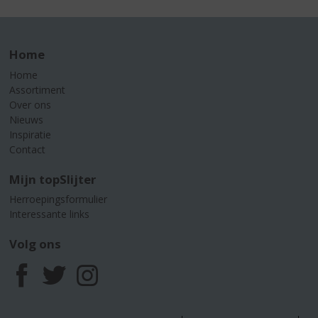
Home
Home
Assortiment
Over ons
Nieuws
Inspiratie
Contact
Mijn topSlijter
Herroepingsformulier
Interessante links
Volg ons
F
T
I
a
w
n