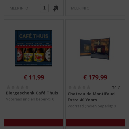
MEER INFO
MEER INFO
€
11,99
€
179,99
(
(
70 CL
0
0
Biergeschenk Café Thuis
Chateau de Montifaud
,
,
Voorraad (indien beperkt): 0
Extra 40 Years
0
0
/
/
Voorraad (indien beperkt): 0
5
5
)
)