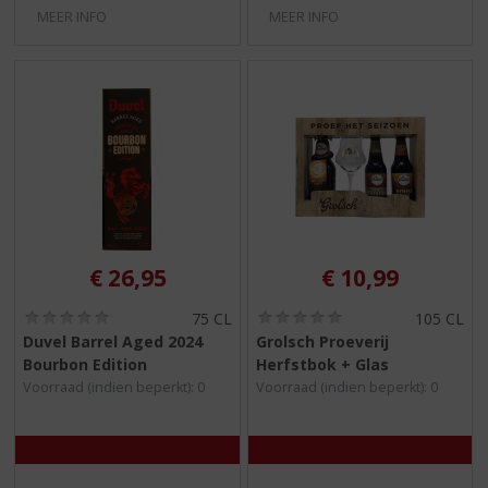
MEER INFO
MEER INFO
€
26,95
€
10,99
(
(
75 CL
105 CL
0
0
Duvel Barrel Aged 2024
Grolsch Proeverij
,
,
Bourbon Edition
Herfstbok + Glas
0
0
/
/
Voorraad (indien beperkt): 0
Voorraad (indien beperkt): 0
5
5
)
)