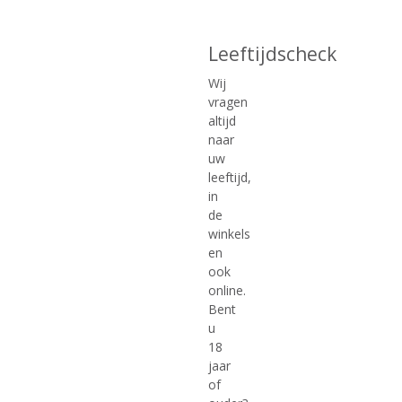
Leeftijdscheck
Wij
vragen
altijd
naar
€
22,49
€
22,99
uw
leeftijd,
(
(
70 CL
20 CL
in
0
0
Licor 43 (gift pack)
Loch Lomond 12Y
de
,
,
Cadeauset + glas
Voorraad (indien beperkt): 0
0
0
winkels
/
/
en
5
5
ook
)
)
online.
Bent
MEER INFO
MEER INFO
u
18
jaar
of