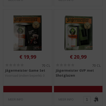
€
19,99
€
20,99
(
(
70 CL
70 CL
0
0
Jägermeister Game Set
Jägermeister GVP met
,
,
Shotglazen
Voorraad (indien beperkt): 0
0
0
/
/
5
5
)
)
MEER INFO
MEER INFO