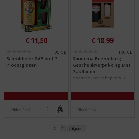
€
11,50
€
18,99
(
(
35 CL
100 CL
0
0
Schrobbelèr GVP met 2
Sonnema Beerenburg
,
,
Proostglazen
Geschenkverpakking Met
0
0
/
/
Zakflacon
5
5
Voorraad (indien beperkt): 0
)
)
MEER INFO
MEER INFO
1
2
Volgende