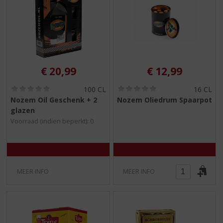
€
20,99
€
12,99
(
(
100 CL
16 CL
0
0
Nozem Oil Geschenk + 2
Nozem Oliedrum Spaarpot
,
,
glazen
0
0
/
/
Voorraad (indien beperkt): 0
5
5
)
)
MEER INFO
MEER INFO