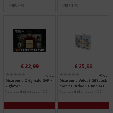
MEER INFO
MEER INFO
€
22,99
€
25,99
(
(
70 CL
70 CL
0
0
Disaronno Originale GVP +
Disaronno Velvet Giftpack
,
,
2 glazen
met 2 Outdoor Tumblers
0
0
/
/
Voorraad (indien beperkt): 0
Voorraad (indien beperkt): 0
5
5
)
)