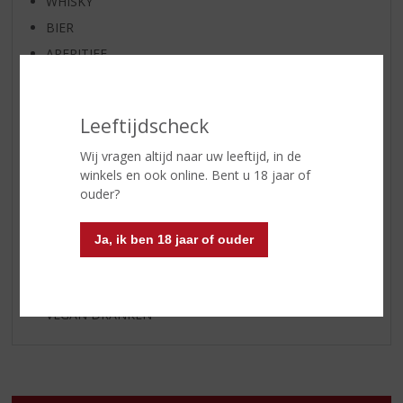
WHISKY
BIER
APERITIEF
GEDISTILLEERD OVERIG
SHOTJES
Leeftijdscheck
KANT EN KLAAR
Wij vragen altijd naar uw leeftijd, in de
FRISDRANK
winkels en ook online. Bent u 18 jaar of
ETENSWAREN
ouder?
GLASWERK
GESCHENKVERPAKKING
Ja, ik ben 18 jaar of ouder
(RELATIE)GESCHENKEN
ALCOHOLVRIJE DRANKEN
VEGAN DRANKEN