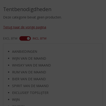
S
p
Tentbenodigdheden
r
i
Deze categorie bevat geen producten.
n
g
Terug naar de vorige pagina
n
a
EXCL. BTW
INCL. BTW
a
r
d
AANBIEDINGEN
e
WIJN VAN DE MAAND
n
a
WHISKY VAN DE MAAND
v
RUM VAN DE MAAND
i
BIER VAN DE MAAND
g
a
SPIRIT VAN DE MAAND
t
EXCLUSIEF TOPSLIJTER
i
WIJN
e