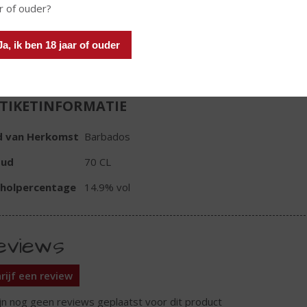
r of ouder?
Ja, ik ben 18 jaar of ouder
TIKETINFORMATIE
d van Herkomst
Barbados
oud
70 CL
oholpercentage
14.9% vol
eviews
rijf een review
ijn nog geen reviews geplaatst voor dit product