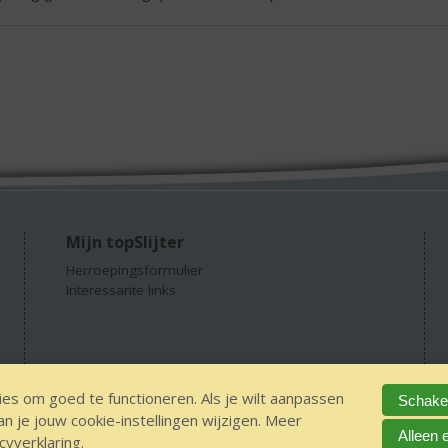
Mijn topSlijter
Herroepingsformulier
Interessante links
es om goed te functioneren. Als je wilt aanpassen
Schakel
 je jouw cookie-instellingen wijzigen. Meer
GEEN 18 GEEN alcohol
IDIN/ITSME
sitemap
Privacy Statement
Dis
Alleen 
cyverklaring
.