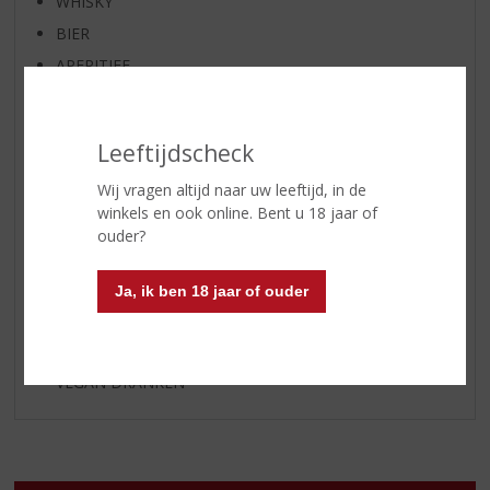
WHISKY
BIER
APERITIEF
GEDISTILLEERD OVERIG
SHOTJES
Leeftijdscheck
KANT EN KLAAR
Wij vragen altijd naar uw leeftijd, in de
FRISDRANK
winkels en ook online. Bent u 18 jaar of
ETENSWAREN
ouder?
GLASWERK
GESCHENKVERPAKKING
Ja, ik ben 18 jaar of ouder
(RELATIE)GESCHENKEN
ALCOHOLVRIJE DRANKEN
VEGAN DRANKEN