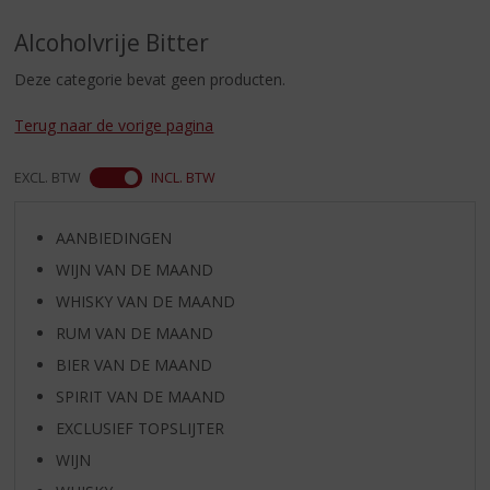
S
p
Alcoholvrije Bitter
r
i
Deze categorie bevat geen producten.
n
g
Terug naar de vorige pagina
n
a
EXCL. BTW
INCL. BTW
a
r
d
AANBIEDINGEN
e
WIJN VAN DE MAAND
n
a
WHISKY VAN DE MAAND
v
RUM VAN DE MAAND
i
BIER VAN DE MAAND
g
a
SPIRIT VAN DE MAAND
t
EXCLUSIEF TOPSLIJTER
i
WIJN
e