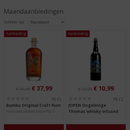
S
p
Maandaanbiedingen
r
i
Sorteer op:
n
g
n
a
a
r
d
e
n
a
v
Originele prijs was:
, Huidige prijs is:
Originele prijs was:
, Huidige pri
€
37,99
€
10,99
€
41,99
€
12,99
i
g
(
(
70 CL
75 CL
0
0
a
Bumbu Original Craft Rum
JOPEN Ongelovige
,
,
t
Thomas whisky infused
Voorraad (indien beperkt): 0
0
0
i
/
/
5
5
e
)
)