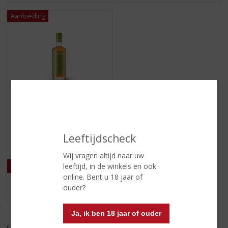
Originele prijs was:
, Huidige prijs is:
€
45,99
€
49,99
(
70 CL
Leeftijdscheck
0
Titanic Pot Still
,
0
Wij vragen altijd naar uw
/
leeftijd, in de winkels en ook
5
online. Bent u 18 jaar of
)
ouder?
MEER INFO
Ja, ik ben 18 jaar of ouder
EXCL. BTW
INCL. BTW