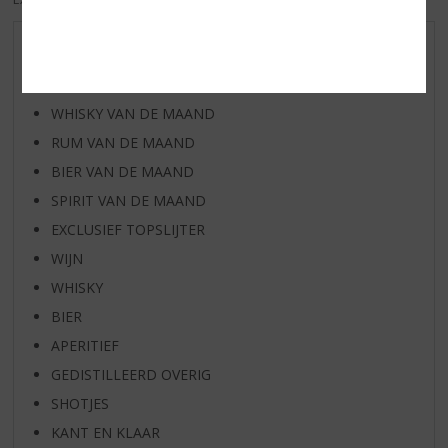
AANBIEDINGEN
WIJN VAN DE MAAND
WHISKY VAN DE MAAND
RUM VAN DE MAAND
BIER VAN DE MAAND
SPIRIT VAN DE MAAND
EXCLUSIEF TOPSLIJTER
WIJN
WHISKY
BIER
APERITIEF
GEDISTILLEERD OVERIG
SHOTJES
KANT EN KLAAR