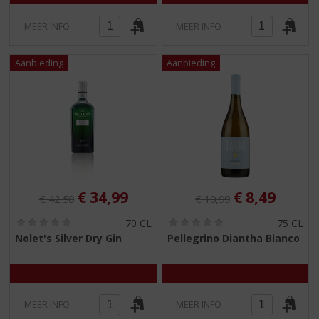
MEER INFO
MEER INFO
Originele prijs was:
, Huidige prijs is:
Originele prijs was:
, Huidige pr
€
34,99
€
8,49
€
42,50
€
10,99
(
(
70 CL
75 CL
0
0
Nolet's Silver Dry Gin
Pellegrino Diantha Bianco
,
,
0
0
/
/
5
5
)
)
MEER INFO
MEER INFO