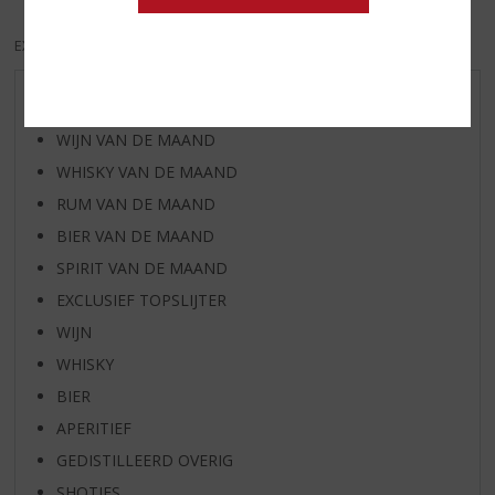
EXCL. BTW
INCL. BTW
AANBIEDINGEN
WIJN VAN DE MAAND
WHISKY VAN DE MAAND
RUM VAN DE MAAND
BIER VAN DE MAAND
SPIRIT VAN DE MAAND
EXCLUSIEF TOPSLIJTER
WIJN
WHISKY
BIER
APERITIEF
GEDISTILLEERD OVERIG
SHOTJES