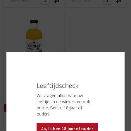
MEER INFO
MEER INFO
€
1,99
(
25 CL
Leeftijdscheck
0
Sir. James 101
,
Passionfruit Martini
0
Wij vragen altijd naar uw
/
leeftijd, in de winkels en ook
5
online. Bent u 18 jaar of
)
ouder?
MEER INFO
Ja, ik ben 18 jaar of ouder