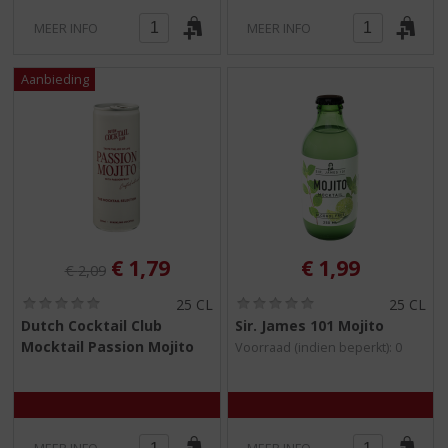
MEER INFO
MEER INFO
Originele prijs was:
, Huidige prijs is:
€
1,79
€
1,99
€
2,09
(
(
25 CL
25 CL
0
0
Dutch Cocktail Club
Sir. James 101 Mojito
,
,
Mocktail Passion Mojito
Voorraad (indien beperkt): 0
0
0
/
/
5
5
)
)