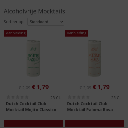
S
p
Alcoholvrije Mocktails
r
i
Sorteer op:
n
g
n
a
a
r
d
e
n
a
v
Originele prijs was:
, Huidige prijs is:
Originele prijs was:
, Huidige pri
€
1,79
€
1,79
€
2,09
€
2,09
i
g
(
(
25 CL
25 CL
0
0
a
Dutch Cocktail Club
Dutch Cocktail Club
,
,
t
Mocktail Mojito Classico
Mocktail Paloma Rosa
0
0
i
/
/
5
5
e
)
)