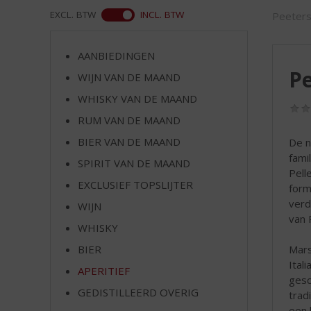
d
ASS
EXCL. BTW
INCL. BTW
Peeter
S
p
r
AANBIEDINGEN
i
Pe
WIJN VAN DE MAAND
n
g
WHISKY VAN DE MAAND
n
RUM VAN DE MAAND
a
a
BIER VAN DE MAAND
De n
r
fami
SPIRIT VAN DE MAAND
d
Pell
EXCLUSIEF TOPSLIJTER
e
form
n
verd
WIJN
a
van 
WHISKY
v
i
BIER
Mars
g
Itali
APERITIEF
a
gesc
t
GEDISTILLEERD OVERIG
trad
i
een 