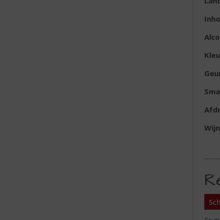
Lan
Inh
Alc
Kleu
Geu
Sma
Afd
Wijn
R
Sch