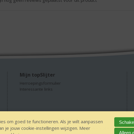
ijn nog geen reviews geplaatst voor dit product
Mijn topSlijter
Herroepingsformulier
Interessante links
es om goed te functioneren. Als je wilt aanpassen
Schakel
 je jouw cookie-instellingen wijzigen. Meer
GEEN 18 GEEN alcohol
IDIN/ITSME
sitemap
Privacy Statement
Dis
Alleen 