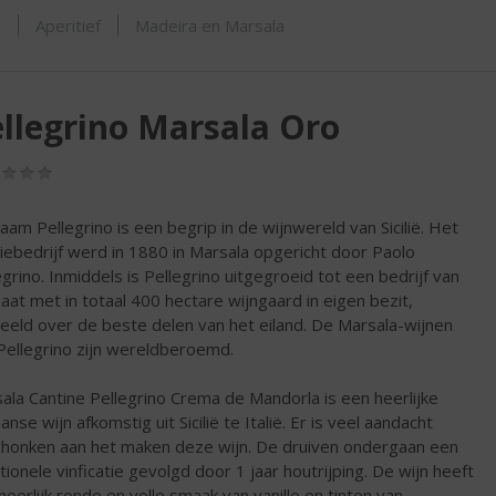
ORTIMENT
s
Aperitief
Madeira en Marsala
llegrino Marsala Oro
(0,0
/
5)
aam Pellegrino is een begrip in de wijnwereld van Sicilië. Het
liebedrijf werd in 1880 in Marsala opgericht door Paolo
egrino. Inmiddels is Pellegrino uitgegroeid tot een bedrijf van
aat met in totaal 400 hectare wijngaard in eigen bezit,
eeld over de beste delen van het eiland. De Marsala-wijnen
Pellegrino zijn wereldberoemd.
ala Cantine Pellegrino Crema de Mandorla is een heerlijke
aanse wijn afkomstig uit Sicilië te Italië. Er is veel aandacht
honken aan het maken deze wijn. De druiven ondergaan een
itionele vinficatie gevolgd door 1 jaar houtrijping. De wijn heeft
heerlijk ronde en volle smaak van vanille en tinten van