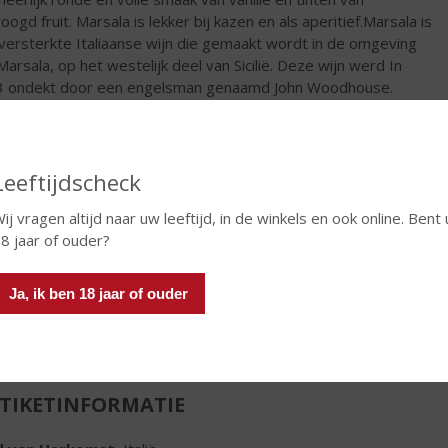
oogd fruit. Marsala is lekker bij kazen en als aperitief.Marsala is
versterkte Italiaanse wijn die gemaakt wordt in de omgeving
Marsala, op het westelijk deel van Sicilië. Deze wijn werd In
 ondekt door een engelsman genaamd John Woodhouse.
€
8,99
Fles
Leeftijdscheck
ij vragen altijd naar uw leeftijd, in de winkels en ook online. Bent 
8 jaar of ouder?
Ja, ik ben 18 jaar of ouder
In winkelmand
TIKETINFORMATIE