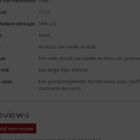
d van Herkomst
Italië
oud
75 CL
oholpercentage
18% vol
r
Rood
r
Aroma's van vanille en fruit.
ak
Een volle smaak van vanille en hints van gedroog
ronk
Een lange fijne afdronk.
-spijs
Een goede begeleider bij wild vlees, kaas souff
chocolade desserts.
eviews
rijf een review