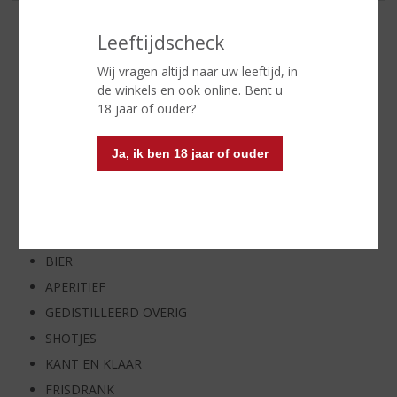
AANBIEDINGEN
Leeftijdscheck
WIJN VAN DE MAAND
Wij vragen altijd naar uw leeftijd, in
WHISKY VAN DE MAAND
de winkels en ook online. Bent u
RUM VAN DE MAAND
18 jaar of ouder?
BIER VAN DE MAAND
Ja, ik ben 18 jaar of ouder
SPIRIT VAN DE MAAND
EXCLUSIEF TOPSLIJTER
WIJN
WHISKY
BIER
APERITIEF
GEDISTILLEERD OVERIG
SHOTJES
KANT EN KLAAR
FRISDRANK