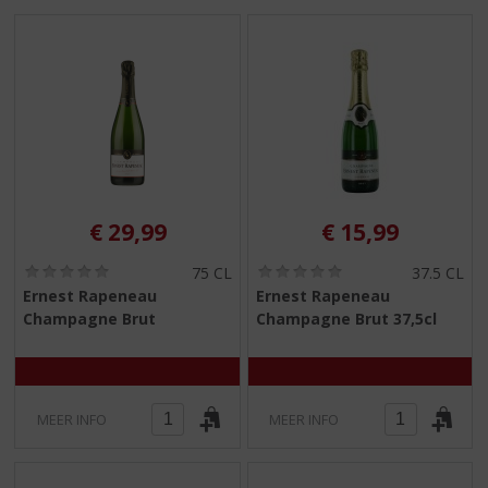
S
p
r
i
n
g
n
a
a
r
€
29,99
€
15,99
d
e
(
(
75 CL
37.5 CL
n
0
0
Ernest Rapeneau
Ernest Rapeneau
a
,
,
Champagne Brut
Champagne Brut 37,5cl
0
0
v
/
/
i
5
5
g
)
)
a
t
MEER INFO
MEER INFO
i
e