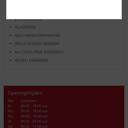
KANT EN KLAAR
FRISDRANK
ETENSWAREN
GLASWERK
GESCHENKVERPAKKING
(RELATIE)GESCHENKEN
ALCOHOLVRIJE DRANKEN
VEGAN DRANKEN
Openingstijden
Ma
:
Gesloten
Di
:
09.00 - 18.00 uur
Wo
:
09.00 - 18.00 uur
Do
:
09.00 - 18.00 uur
Vr
:
09.00 - 20.00 uur
Za
:
09.00 - 17.00 uur