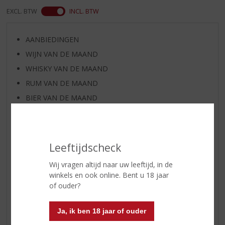
EXCL. BTW
INCL. BTW
AANBIEDINGEN
WIJN VAN DE MAAND
WHISKY VAN DE MAAND
RUM VAN DE MAAND
BIER VAN DE MAAND
SPIRIT VAN DE MAAND
EXCLUSIEF TOPSLIJTER
WIJN
Leeftijdscheck
WHISKY
Wij vragen altijd naar uw leeftijd, in de
BIER
winkels en ook online. Bent u 18 jaar
APERITIEF
of ouder?
GEDISTILLEERD OVERIG
Ja, ik ben 18 jaar of ouder
SHOTJES