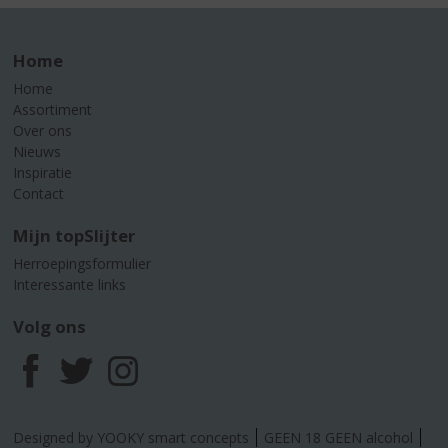
Home
Home
Assortiment
Over ons
Nieuws
Inspiratie
Contact
Mijn topSlijter
Herroepingsformulier
Interessante links
Volg ons
F
T
I
a
w
n
Designed by YOOKY smart concepts
GEEN 18 GEEN alcohol