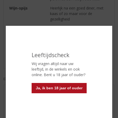
Wijn-spijs
Heerlijk na een goed diner, met
kaas of zo maar voor de
gezelligheid
Reviews
Schrijf een review
Leeftijdscheck
Er zijn nog geen reviews geplaatst voor dit product
Wij vragen altijd naar uw
leeftijd, in de winkels en ook
online. Bent u 18 jaar of ouder?
EXCL. BTW
INCL. BTW
Ja, ik ben 18 jaar of ouder
AANBIEDINGEN
WIJN VAN DE MAAND
WHISKY VAN DE MAAND
RUM VAN DE MAAND