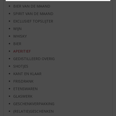
BIER VAN DE MAAND
SPIRIT VAN DE MAAND
EXCLUSIEF TOPSLIJTER
WIJN
WHISKY
BIER
APERITIEF
GEDISTILLEERD OVERIG
SHOTJES
KANT EN KLAAR
FRISDRANK
ETENSWAREN
GLASWERK
GESCHENKVERPAKKING
(RELATIE)GESCHENKEN