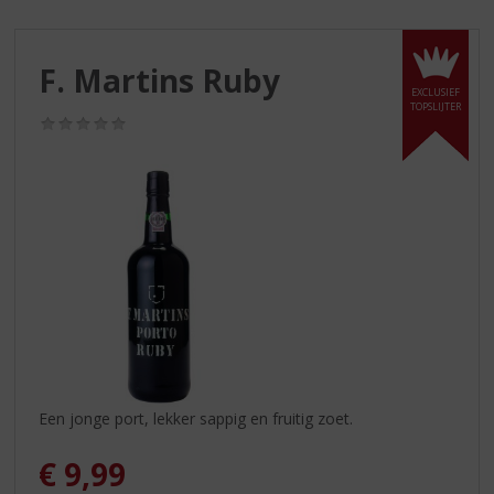
S
p
r
F. Martins Ruby
i
EXCLUSIEF
n
TOPSLIJTER
g
(0,0
/
n
5)
a
a
r
d
e
n
a
v
i
g
a
Een jonge port, lekker sappig en fruitig zoet.
t
i
€
9,99
e