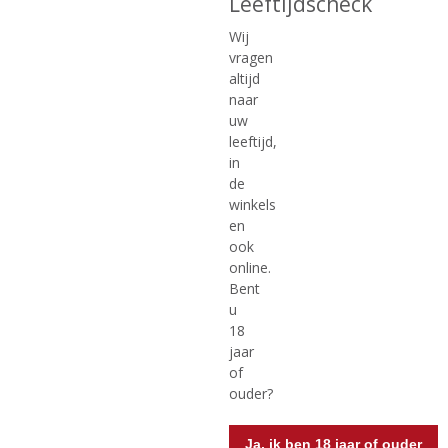
Leeftijdscheck
Wij
vragen
€
12,99
€
9,99
altijd
naar
(
(
100 CL
75 CL
uw
0
0
F. Martins Tawny
F. Martins White
,
,
leeftijd,
0
0
in
/
/
de
5
5
winkels
)
)
en
MEER INFO
MEER INFO
ook
online.
Bent
u
18
jaar
of
ouder?
Ja, ik ben 18 jaar of ouder