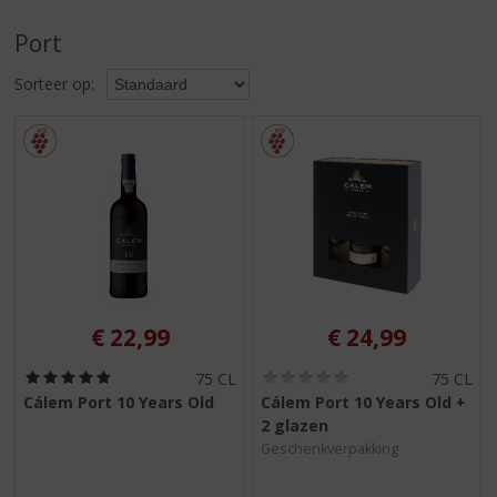
S
p
Port
r
i
Sorteer op:
n
g
n
a
a
r
d
e
n
a
v
€
22,99
€
24,99
i
g
(
(
75 CL
75 CL
5
0
a
Cálem Port 10 Years Old
Cálem Port 10 Years Old +
,
,
t
2 glazen
0
0
i
/
/
Geschenkverpakking
5
5
e
)
)