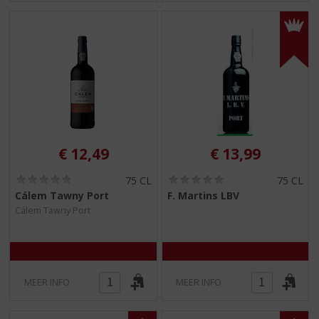
€
12,49
€
13,99
(
(
75 CL
75 CL
0
0
Cálem Tawny Port
F. Martins LBV
,
,
Cálem Tawny Port
0
0
/
/
5
5
)
)
MEER INFO
MEER INFO