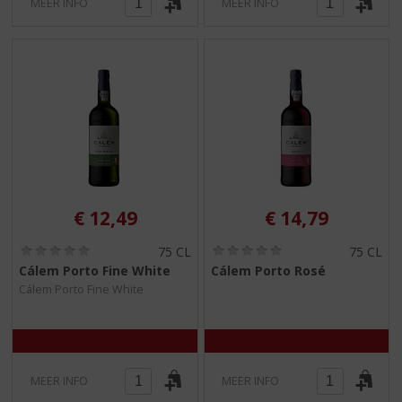
MEER INFO
MEER INFO
€
12,49
€
14,79
(
(
75 CL
75 CL
0
0
Cálem Porto Fine White
Cálem Porto Rosé
,
,
Cálem Porto Fine White
0
0
/
/
5
5
)
)
MEER INFO
MEER INFO