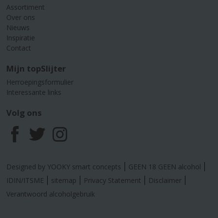
Assortiment
Over ons
Nieuws
Inspiratie
Contact
Mijn topSlijter
Herroepingsformulier
Interessante links
Volg ons
F
T
I
a
w
n
Designed by YOOKY smart concepts
GEEN 18 GEEN alcohol
c
i
s
IDIN/ITSME
sitemap
Privacy Statement
Disclaimer
Verantwoord alcoholgebruik
e
t
t