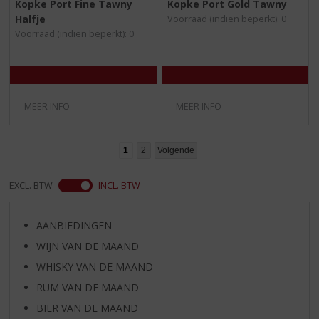
Kopke Port Fine Tawny
Kopke Port Gold Tawny
,
,
Halfje
Voorraad (indien beperkt): 0
0
0
/
/
Voorraad (indien beperkt): 0
5
5
)
)
MEER INFO
MEER INFO
1
2
Volgende
EXCL. BTW
INCL. BTW
AANBIEDINGEN
WIJN VAN DE MAAND
WHISKY VAN DE MAAND
RUM VAN DE MAAND
BIER VAN DE MAAND