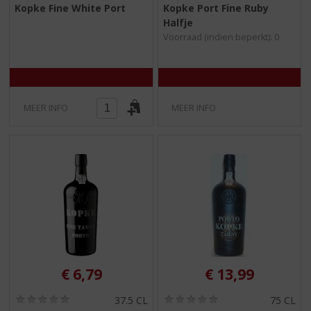
0
0
Kopke Fine White Port
Kopke Port Fine Ruby
,
,
Halfje
0
0
/
/
Voorraad (indien beperkt): 0
5
5
)
)
MEER INFO
MEER INFO
€
6,79
€
13,99
(
(
37.5 CL
75 CL
0
0