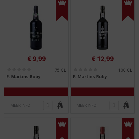
€
9,99
€
12,99
(
(
75 CL
100 CL
0
0
F. Martins Ruby
F. Martins Ruby
,
,
0
0
/
/
5
5
)
)
MEER INFO
MEER INFO