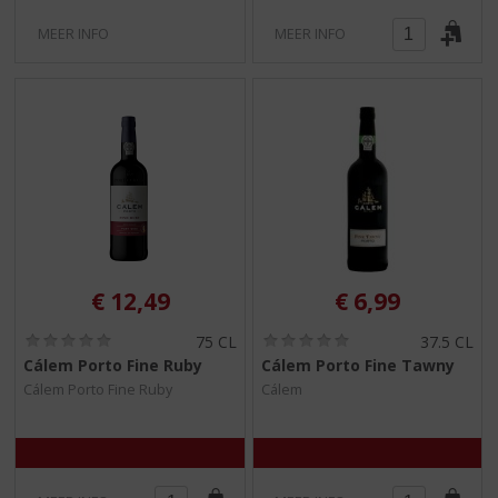
MEER INFO
MEER INFO
€
12,49
€
6,99
(
(
75 CL
37.5 CL
0
0
Cálem Porto Fine Ruby
Cálem Porto Fine Tawny
,
,
Cálem Porto Fine Ruby
Cálem
0
0
/
/
5
5
)
)