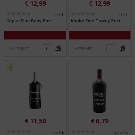
€
12,99
€
12,99
(
(
75 CL
75 CL
0
0
Kopke Fine Ruby Port
Kopke Fine Tawny Port
,
,
0
0
/
/
5
5
)
)
MEER INFO
MEER INFO
€
11,50
€
6,79
(
(
75 CL
37.5 CL