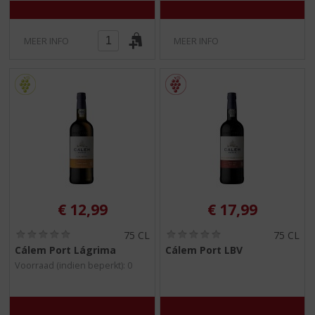
MEER INFO
MEER INFO
€
12,99
€
17,99
(
(
75 CL
75 CL
0
0
Cálem Port Lágrima
Cálem Port LBV
,
,
Voorraad (indien beperkt): 0
0
0
/
/
5
5
)
)