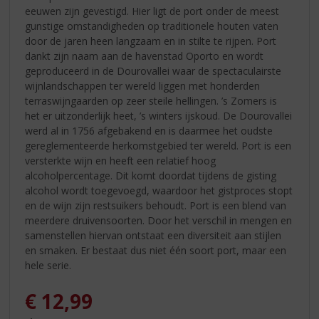
eeuwen zijn gevestigd. Hier ligt de port onder de meest
gunstige omstandigheden op traditionele houten vaten
door de jaren heen langzaam en in stilte te rijpen. Port
dankt zijn naam aan de havenstad Oporto en wordt
geproduceerd in de Dourovallei waar de spectaculairste
wijnlandschappen ter wereld liggen met honderden
terraswijngaarden op zeer steile hellingen. ’s Zomers is
het er uitzonderlijk heet, ’s winters ijskoud. De Dourovallei
werd al in 1756 afgebakend en is daarmee het oudste
gereglementeerde herkomstgebied ter wereld. Port is een
versterkte wijn en heeft een relatief hoog
alcoholpercentage. Dit komt doordat tijdens de gisting
alcohol wordt toegevoegd, waardoor het gistproces stopt
en de wijn zijn restsuikers behoudt. Port is een blend van
meerdere druivensoorten. Door het verschil in mengen en
samenstellen hiervan ontstaat een diversiteit aan stijlen
en smaken. Er bestaat dus niet één soort port, maar een
hele serie.
€
12,99