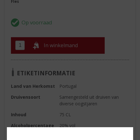
Fles
In winkelmand
ETIKETINFORMATIE
Land van Herkomst
Portugal
Druivensoort
Samengesteld uit druiven van
diverse oogstjaren
Inhoud
75 CL
Alcoholpercentage
20% vol
Soort wijn
Rood