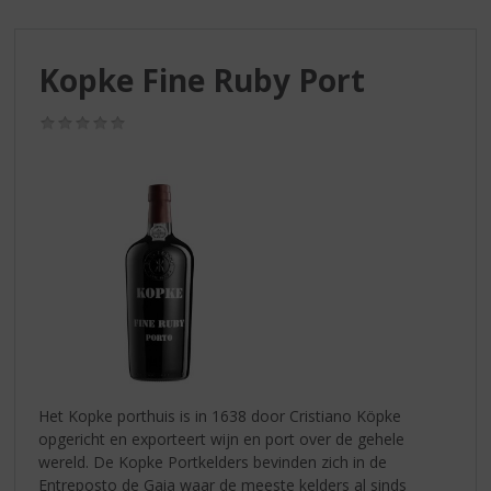
S
p
r
Kopke Fine Ruby Port
i
n
g
(0,0
/
n
5)
a
a
r
d
e
n
a
v
i
g
a
Het Kopke porthuis is in 1638 door Cristiano Köpke
t
opgericht en exporteert wijn en port over de gehele
i
wereld. De Kopke Portkelders bevinden zich in de
e
Entreposto de Gaia waar de meeste kelders al sinds